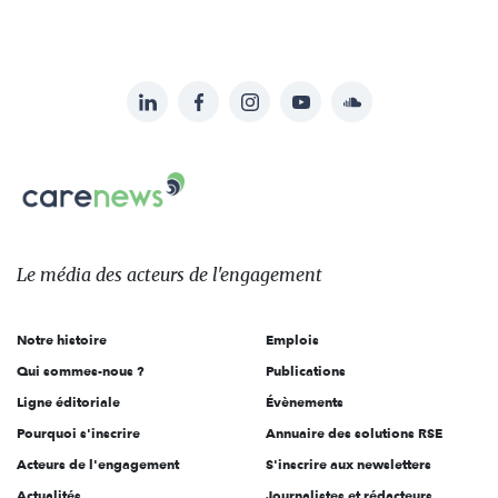
LinkedIn
Facebook
Instagram
YouTube
Soundcloud
Suivez-
nous
Carenews,
sur:
Le
média
des
Le média
des acteurs
de l'engagement
acteurs
de
Notre histoire
Emplois
l'engagement
Qui sommes-nous ?
Publications
Ligne éditoriale
Évènements
Pourquoi s'inscrire
Annuaire des solutions RSE
Acteurs de l'engagement
S'inscrire aux newsletters
Actualités
Journalistes et rédacteurs