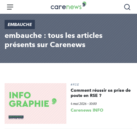
Aller
Carenews,
Menu
Rec
au
Le
contenu
média
EMBAUCHE
principal
des
embauche : tous les articles
acteurs
de
présents sur Carenews
l'engagement
#RSE
Comment réussir sa prise de
poste en RSE ?
4 mai 2026 - 10:00
Carenews INFO