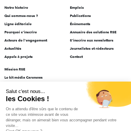
de
Notre histoire
Emplois
l'engagement
Qui sommes-nous ?
Publications
Ligne éditoriale
Évènements
Pourquoi s'inscrire
Annuaire des solutions RSE
Acteurs de l'engagement
S'inscrire aux newsletters
Actualités
Journalistes et rédacteurs
Appels à projets
Contact
Mission RSE
Le kit média Carenews
Groupe AEF
Salut c'est nous...
AEF info
les Cookies !
Novethic
On a attendu d'être sûrs que le contenu de
PRODURABLE
ce site vous intéresse avant de vous
Inclusiv Day
déranger, mais on aimerait bien vous accompagner pendant votre
visite...