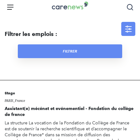
Aller
Carenews,
Menu
Rec
au
Le
contenu
média
principal
des
Filtrer les emplois :
acteurs
de
l'engagement
FILTRER
Stage
PARIS , France
Assistant(e) mécénat et evénementiel - Fondation du collège
de france
La structure La vocation de la Fondation du Collège de France
est de soutenir la recherche scientifique et d’accompagner le
Collège de France* dans sa mission de diffusion des