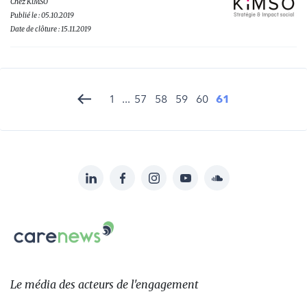
Chez
KiMSO
Publié le : 05.10.2019
Date de clôture : 15.11.2019
1
...
57
58
59
60
61
LinkedIn
Facebook
Instagram
YouTube
Soundcloud
Suivez-
nous
Carenews,
sur:
Le
média
des
Le média
des acteurs
de l'engagement
acteurs