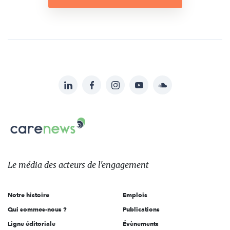
LinkedIn
Facebook
Instagram
YouTube
Soundcloud
Suivez-
nous
Carenews,
sur:
Le
média
des
Le média
des acteurs
de l'engagement
acteurs
de
Notre histoire
Emplois
l'engagement
Qui sommes-nous ?
Publications
Ligne éditoriale
Évènements