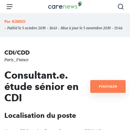
Aller
Carenews,
Menu
Rec
au
Le
contenu
média
Par
KiMSO
principal
des
- Publié le 5 octobre 2019 - 16:43 - Mise à jour le 5 novembre 2019 - 15:46
acteurs
de
l'engagement
CDI/CDD
Paris , France
Consultant.e.
étude sénior en
POSTULER
CDI
Localisation du poste