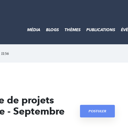
MÉDIA
BLOGS
THÈMES
PUBLICATIONS
ÉV
 11:56
e de projets
e - Septembre
POSTULER