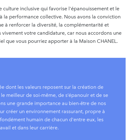
ulture inclusive qui favorise l'épanouissement et le
 la performance collective. Nous avons la conviction
 à renforcer la diversité, la complémentarité et
s vivement votre candidature, car nous accordons une
iel que vous pourriez apporter à la Maison CHANEL.
 dont les valeurs reposent sur la création de
le meilleur de soi-même, de s’épanouir et de se
hons une grande importance au bien-être de nos
our créer un environnement rassurant, propre à
rofondément humain de chacun d'entre eux, les
ravail et dans leur carrière.