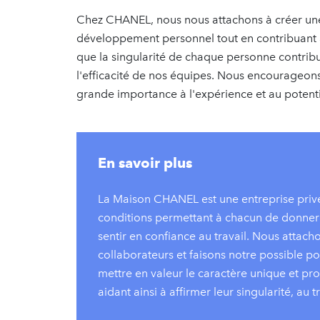
Chez CHANEL, nous nous attachons à créer une c
développement personnel tout en contribuant à
que la singularité de chaque personne contribue
l'efficacité de nos équipes. Nous encourageon
grande importance à l'expérience et au potent
En savoir plus
La Maison CHANEL est une entreprise privée
conditions permettant à chacun de donner 
sentir en confiance au travail. Nous attac
collaborateurs et faisons notre possible p
mettre en valeur le caractère unique et p
aidant ainsi à affirmer leur singularité, au t