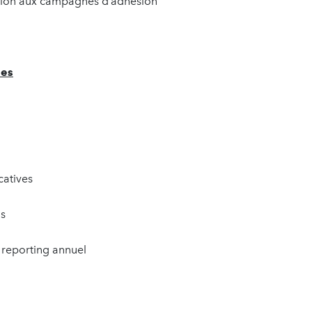
ation aux campagnes d’adhésion
ies
icatives
ls
t reporting annuel