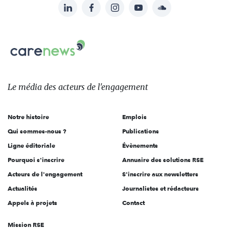
LinkedIn
Facebook
Instagram
YouTube
Soundcloud
Suivez-
nous
Carenews,
sur:
Le
média
des
Le média
des acteurs
de l'engagement
acteurs
de
Notre histoire
Emplois
l'engagement
Qui sommes-nous ?
Publications
Ligne éditoriale
Évènements
Pourquoi s'inscrire
Annuaire des solutions RSE
Acteurs de l'engagement
S'inscrire aux newsletters
Actualités
Journalistes et rédacteurs
Appels à projets
Contact
Mission RSE