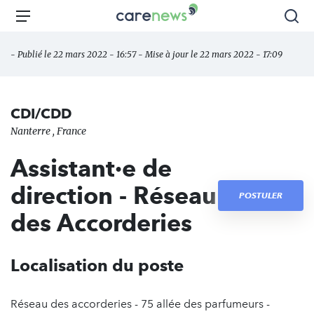
Aller
Carenews,
Menu
Rec
au
Le
contenu
média
- Publié le 22 mars 2022 - 16:57 - Mise à jour le 22 mars 2022 - 17:09
principal
des
acteurs
de
CDI/CDD
l'engagement
Nanterre , France
Assistant·e de
direction - Réseau
POSTULER
des Accorderies
Localisation du poste
Réseau des accorderies - 75 allée des parfumeurs -