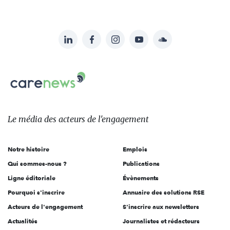
LinkedIn
Facebook
Instagram
YouTube
Soundcloud
Suivez-
nous
Carenews,
sur:
Le
média
des
Le média
des acteurs
de l'engagement
acteurs
de
Notre histoire
Emplois
l'engagement
Qui sommes-nous ?
Publications
Ligne éditoriale
Évènements
Pourquoi s'inscrire
Annuaire des solutions RSE
Acteurs de l'engagement
S'inscrire aux newsletters
Actualités
Journalistes et rédacteurs