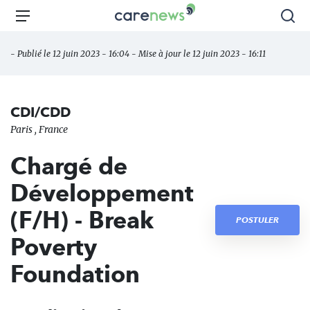
Aller
Carenews,
Menu
Rec
au
Le
contenu
média
- Publié le 12 juin 2023 - 16:04 - Mise à jour le 12 juin 2023 - 16:11
principal
des
acteurs
de
CDI/CDD
l'engagement
Paris , France
Chargé de
Développement
(F/H) - Break
POSTULER
Poverty
Foundation