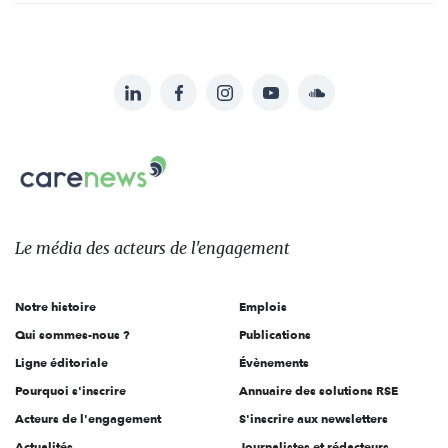
LinkedIn
Facebook
Instagram
YouTube
Soundcloud
Suivez-
nous
Carenews,
sur:
Le
média
des
Le média
des acteurs
de l'engagement
acteurs
de
Notre histoire
Emplois
l'engagement
Qui sommes-nous ?
Publications
Ligne éditoriale
Évènements
Pourquoi s'inscrire
Annuaire des solutions RSE
Acteurs de l'engagement
S'inscrire aux newsletters
Actualités
Journalistes et rédacteurs