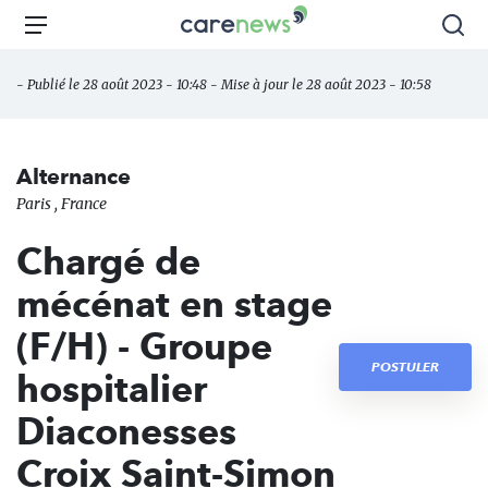
Aller
Carenews,
Menu
Rec
au
Le
contenu
média
- Publié le 28 août 2023 - 10:48 - Mise à jour le 28 août 2023 - 10:58
principal
des
acteurs
de
Alternance
l'engagement
Paris , France
Chargé de
mécénat en stage
(F/H) - Groupe
POSTULER
hospitalier
Diaconesses
Croix Saint-Simon