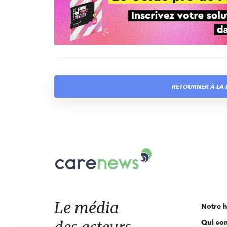
RETOURNER À LA L
Carenews,
Le
média
des
acteurs
Le média
Notre h
de
Qui so