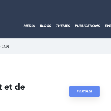
MÉDIA
BLOGS
THÈMES
PUBLICATIONS
ÉV
- 15:01
 et de
POSTULER