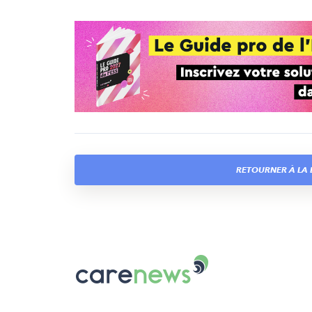
RETOURNER À LA L
Carenews,
Le
média