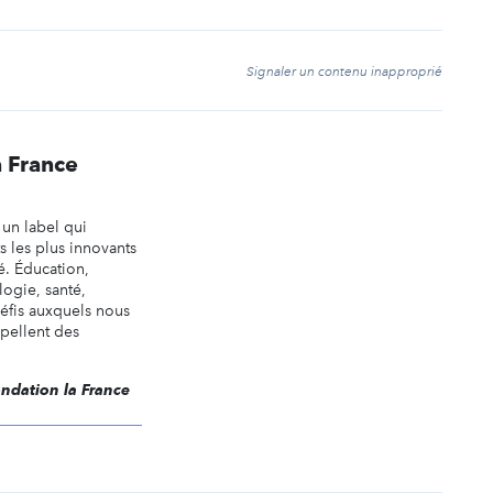
t
Signaler un contenu inapproprié
a France
 un label qui
 les plus innovants
é. Éducation,
logie, santé,
défis auxquels nous
pellent des
ondation la France