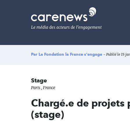
Aller
au
Carenews,
contenu
Le
principal
média
des
acteurs
de
l'engagement
Par
La Fondation la France s'engage
- Publié le 15 ja
Stage
Paris , France
Chargé.e de projets 
(stage)