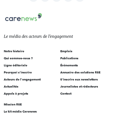
nous
Carenews,
sur:
Le
média
des
Le média
des acteurs
de l'engagement
acteurs
de
Notre histoire
Emplois
l'engagement
Qui sommes-nous ?
Publications
Ligne éditoriale
Évènements
Pourquoi s'inscrire
Annuaire des solutions RSE
Acteurs de l'engagement
S'inscrire aux newsletters
Actualités
Journalistes et rédacteurs
Appels à projets
Contact
Mission RSE
Le kit média Carenews