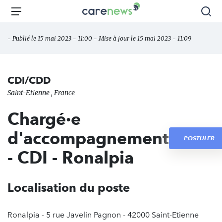
Aller
Carenews,
Menu
Rec
au
Le
contenu
média
- Publié le 15 mai 2023 - 11:00 - Mise à jour le 15 mai 2023 - 11:09
principal
des
acteurs
de
CDI/CDD
l'engagement
Saint-Etienne , France
Chargé·e
d'accompagnement
POSTULER
- CDI - Ronalpia
Localisation du poste
Ronalpia - 5 rue Javelin Pagnon - 42000 Saint-Etienne