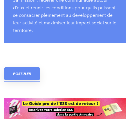
Sa mission : fédérer une communauté autour
d’eux et réunir les conditions pour qu’ils puissent
se consacrer pleinement au développement de
leur activité et maximiser leur impact social sur le
territoire.
POSTULER