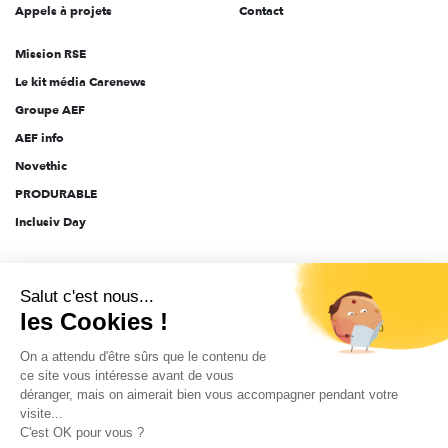
Appels à projets
Contact
Mission RSE
Le kit média Carenews
Groupe AEF
AEF info
Novethic
PRODURABLE
Inclusiv Day
Salut c'est nous...
CGV
Données personnelles
Mentions légales
2025-2026 Tout droits réservés
les Cookies !
On a attendu d'être sûrs que le contenu de
ce site vous intéresse avant de vous
déranger, mais on aimerait bien vous accompagner pendant votre
visite...
C'est OK pour vous ?