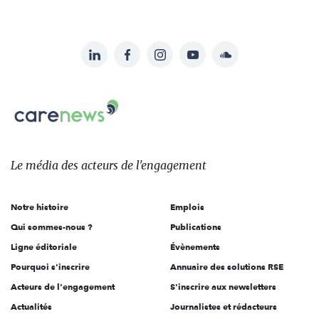
LinkedIn
Facebook
Instagram
YouTube
Soundcloud
Suivez-
nous
Carenews,
sur:
Le
média
des
Le média
des acteurs
de l'engagement
acteurs
de
Notre histoire
Emplois
l'engagement
Qui sommes-nous ?
Publications
Ligne éditoriale
Évènements
Pourquoi s'inscrire
Annuaire des solutions RSE
Acteurs de l'engagement
S'inscrire aux newsletters
Actualités
Journalistes et rédacteurs