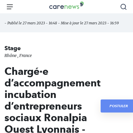
Aller
Carenews,
Menu
Rec
au
Le
contenu
média
- Publié le 27 mars 2023 - 16:48 - Mise à jour le 27 mars 2023 - 16:59
principal
des
acteurs
de
Stage
l'engagement
Rhône , France
Chargé·e
d’accompagnement
incubation
d’entrepreneurs
POSTULER
sociaux Ronalpia
Ouest Lyonnais -