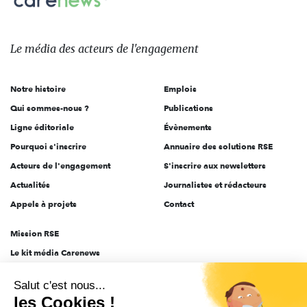
sur:
Le
média
des
Le média
des acteurs
de l'engagement
acteurs
de
Notre histoire
Emplois
l'engagement
Qui sommes-nous ?
Publications
Ligne éditoriale
Évènements
Pourquoi s'inscrire
Annuaire des solutions RSE
Acteurs de l'engagement
S'inscrire aux newsletters
Actualités
Journalistes et rédacteurs
Appels à projets
Contact
Mission RSE
Le kit média Carenews
Groupe AEF
Salut c'est nous...
AEF info
les Cookies !