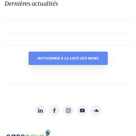
Dernières actualités
RETOURNER À LA LISTE DES NEWS
LinkedIn
Facebook
Instagram
YouTube
Soundcloud
Suivez-
nous
Carenews,