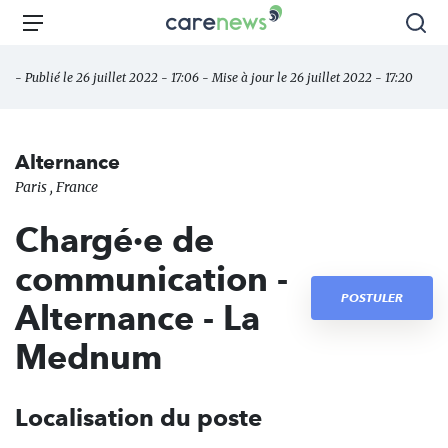
Aller
Carenews,
Menu
Rec
au
Le
contenu
média
- Publié le 26 juillet 2022 - 17:06 - Mise à jour le 26 juillet 2022 - 17:20
principal
des
acteurs
de
Alternance
l'engagement
Paris , France
Chargé·e de
communication -
POSTULER
Alternance - La
Mednum
Localisation du poste