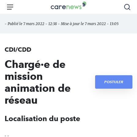
Aller
Carenews,
Menu
Rec
au
Le
contenu
média
- Publié le 7 mars 2022 - 12:38 - Mise à jour le 7 mars 2022 - 13:05
principal
des
acteurs
de
CDI/CDD
l'engagement
Chargé·e de
mission
POSTULER
animation de
réseau
Localisation du poste
- -