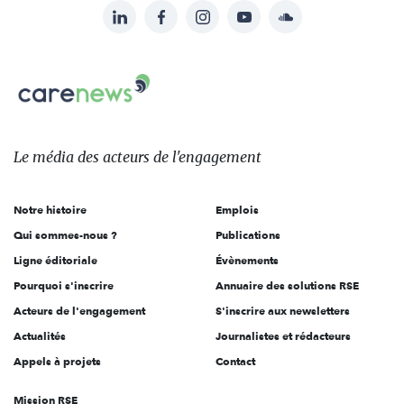
LinkedIn
Facebook
Instagram
YouTube
Soundcloud
Suivez-
nous
Carenews,
sur:
Le
média
des
Le média
des acteurs
de l'engagement
acteurs
de
Notre histoire
Emplois
l'engagement
Qui sommes-nous ?
Publications
Ligne éditoriale
Évènements
Pourquoi s'inscrire
Annuaire des solutions RSE
Acteurs de l'engagement
S'inscrire aux newsletters
Actualités
Journalistes et rédacteurs
Appels à projets
Contact
Mission RSE