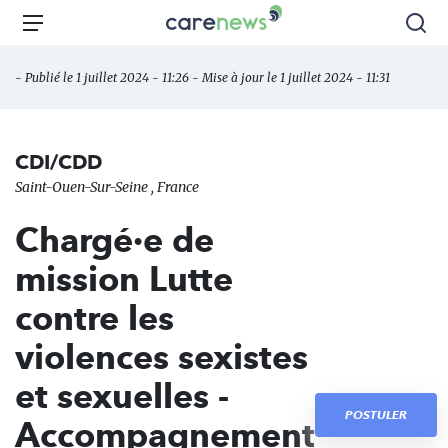
Aller
Carenews,
Menu
Rec
au
Le
contenu
média
- Publié le 1 juillet 2024 - 11:26 - Mise à jour le 1 juillet 2024 - 11:31
principal
des
acteurs
de
CDI/CDD
l'engagement
Saint-Ouen-Sur-Seine , France
Chargé·e de
mission Lutte
contre les
violences sexistes
et sexuelles -
POSTULER
Accompagnement