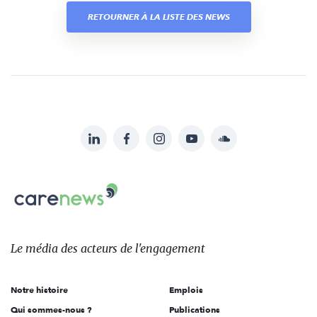
RETOURNER À LA LISTE DES NEWS
LinkedIn
Facebook
Instagram
YouTube
Soundcloud
Suivez-
nous
Carenews,
sur:
Le
média
des
Le média
des acteurs
de l'engagement
acteurs
de
Notre histoire
Emplois
l'engagement
Qui sommes-nous ?
Publications