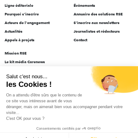
Ligne éditoriale
Évènements
Pourquoi s'inscrire
Annuaire des solutions RSE
Acteurs de l'engagement
S'inscrire aux newsletters
Actualités
Journalistes et rédacteurs
Appels à projets
Contact
Mission RSE
Le kit média Carenews
Groupe AEF
Salut c'est nous...
AEF info
les Cookies !
Novethic
On a attendu d'être sûrs que le contenu de
PRODURABLE
ce site vous intéresse avant de vous
Inclusiv Day
déranger, mais on aimerait bien vous accompagner pendant votre
visite...
C'est OK pour vous ?
CGV
Données personnelles
Mentions légales
2025-2026 Tout droits réservés
Consentements certifiés par