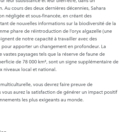
r leur subsistance et leur bien-être, dans un
in. Au cours des deux dernières décennies, Sahara
on négligée et sous-financée, en créant des
ant de nouvelles informations sur la biodiversité de la
mme phare de réintroduction de l’oryx algazelle (une
oignent de notre capacité à travailler avec des
ux pour apporter un changement en profondeur. La
 de vastes paysages tels que la réserve de faune de
erficie de 78 000 km², sont un signe supplémentaire de
 niveaux local et national.
 multiculturelle, vous devrez faire preuve de
vous aurez la satisfaction de générer un impact positif
onnements les plus exigeants au monde.