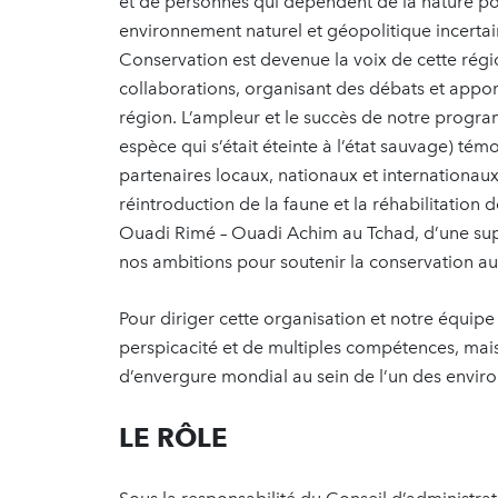
et de personnes qui dépendent de la nature pou
environnement naturel et géopolitique incerta
Conservation est devenue la voix de cette régi
collaborations, organisant des débats et apport
région. L’ampleur et le succès de notre progra
espèce qui s’était éteinte à l’état sauvage) tém
partenaires locaux, nationaux et internationa
réintroduction de la faune et la réhabilitation
Ouadi Rimé – Ouadi Achim au Tchad, d’une sup
nos ambitions pour soutenir la conservation aux
Pour diriger cette organisation et notre équipe
perspicacité et de multiples compétences, mais 
d’envergure mondial au sein de l’un des envir
LE RÔLE