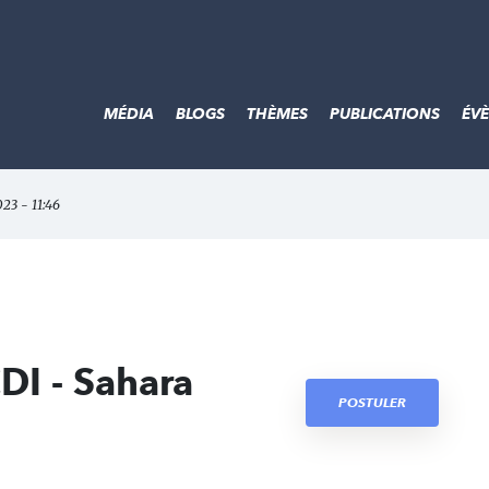
MÉDIA
BLOGS
THÈMES
PUBLICATIONS
ÉV
023 - 11:46
DI - Sahara
POSTULER