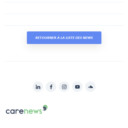
RETOURNER À LA LISTE DES NEWS
LinkedIn
Facebook
Instagram
YouTube
Soundcloud
Suivez-
nous
Carenews,
sur:
Le
média