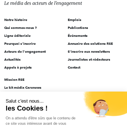
des
Le média
des acteurs
de l'engagement
acteurs
de
Notre histoire
Emplois
l'engagement
Qui sommes-nous ?
Publications
Ligne éditoriale
Évènements
Pourquoi s'inscrire
Annuaire des solutions RSE
Acteurs de l'engagement
S'inscrire aux newsletters
Actualités
Journalistes et rédacteurs
Appels à projets
Contact
Mission RSE
Le kit média Carenews
Groupe AEF
Salut c'est nous...
AEF info
les Cookies !
Novethic
On a attendu d'être sûrs que le contenu de
PRODURABLE
ce site vous intéresse avant de vous