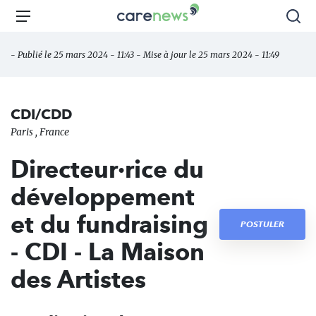
Aller
Carenews,
Menu
Rec
au
Le
contenu
média
- Publié le 25 mars 2024 - 11:43 - Mise à jour le 25 mars 2024 - 11:49
principal
des
acteurs
de
CDI/CDD
l'engagement
Paris , France
Directeur·rice du
développement
et du fundraising
POSTULER
- CDI - La Maison
des Artistes