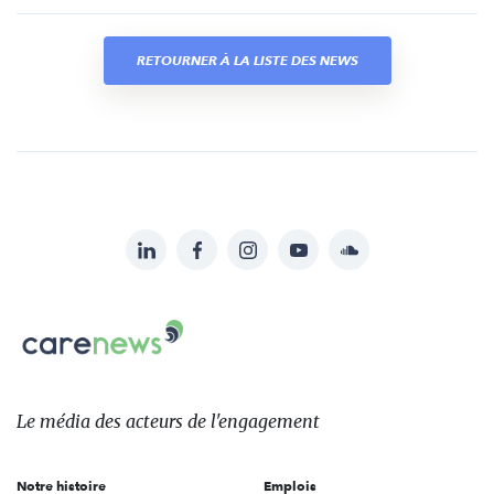
RETOURNER À LA LISTE DES NEWS
LinkedIn
Facebook
Instagram
YouTube
Soundcloud
Suivez-
nous
Carenews,
sur:
Le
média
des
Le média
des acteurs
de l'engagement
acteurs
de
Notre histoire
Emplois
l'engagement