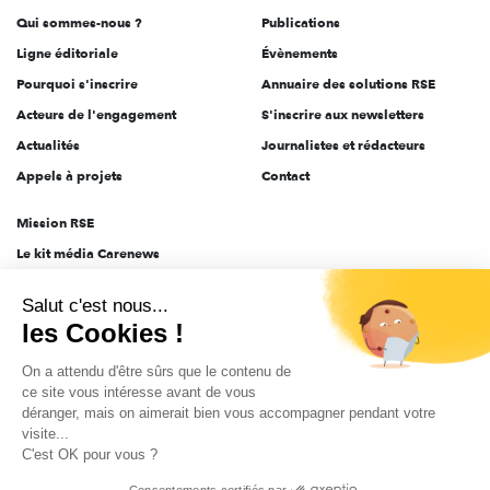
Qui sommes-nous ?
Publications
Ligne éditoriale
Évènements
Pourquoi s'inscrire
Annuaire des solutions RSE
Acteurs de l'engagement
S'inscrire aux newsletters
Actualités
Journalistes et rédacteurs
Appels à projets
Contact
Mission RSE
Le kit média Carenews
Groupe AEF
Salut c'est nous...
AEF info
les Cookies !
Novethic
On a attendu d'être sûrs que le contenu de
PRODURABLE
ce site vous intéresse avant de vous
Inclusiv Day
déranger, mais on aimerait bien vous accompagner pendant votre
visite...
C'est OK pour vous ?
CGV
Données personnelles
Mentions légales
2025-2026 Tout droits réservés
Consentements certifiés par