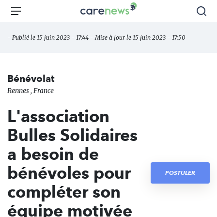
Aller
Carenews,
Menu
Rec
au
Le
contenu
média
- Publié le 15 juin 2023 - 17:44 - Mise à jour le 15 juin 2023 - 17:50
principal
des
acteurs
de
Bénévolat
l'engagement
Rennes , France
L'association
Bulles Solidaires
a besoin de
bénévoles pour
POSTULER
compléter son
équipe motivée