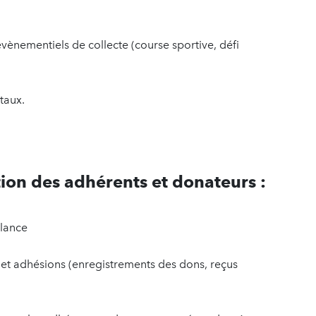
évènementiels de collecte (course sportive, défi
itaux.
ation des adhérents et donateurs :
elance
s et adhésions (enregistrements des dons, reçus