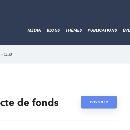
MÉDIA
BLOGS
THÈMES
PUBLICATIONS
ÉV
 - 12:33
ecte de fonds
POSTULER
t