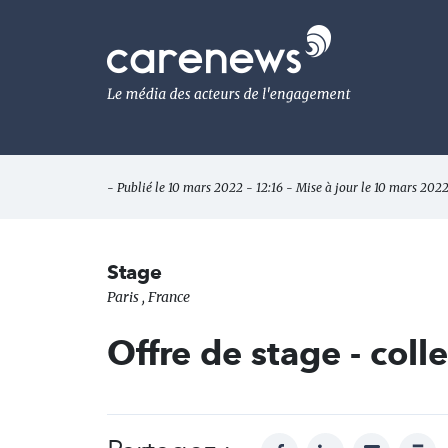
Aller
au
Carenews,
contenu
Le
principal
média
des
acteurs
de
l'engagement
- Publié le 10 mars 2022 - 12:16 - Mise à jour le 10 mars 2022
Stage
Paris , France
Offre de stage - coll
facebook
linkedin
mail
prin