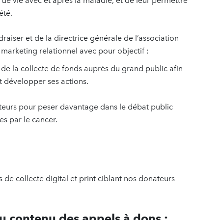
 de vie avec et après la maladie, et de leur permettre
été.
draiser et de la directrice générale de l’association
marketing relationnel avec pour objectif :
e de la collecte de fonds auprès du grand public afin
t développer ses actions.
teurs pour peser davantage dans le débat public
s par le cancer.
 de collecte digital et print ciblant nos donateurs
du contenu des appels à dons :