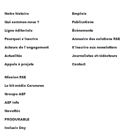
acteurs
de
Notre histoire
Emplois
l'engagement
Qui sommes-nous ?
Publications
Ligne éditoriale
Évènements
Pourquoi s'inscrire
Annuaire des solutions RSE
Acteurs de l'engagement
S'inscrire aux newsletters
Actualités
Journalistes et rédacteurs
Appels à projets
Contact
Mission RSE
Le kit média Carenews
Groupe AEF
AEF info
Novethic
PRODURABLE
Inclusiv Day