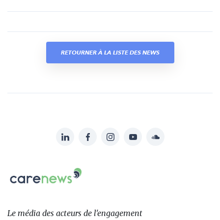
RETOURNER À LA LISTE DES NEWS
LinkedIn
Facebook
Instagram
YouTube
Soundcloud
Suivez-
nous
Carenews,
sur:
Le
média
des
Le média
des acteurs
de l'engagement