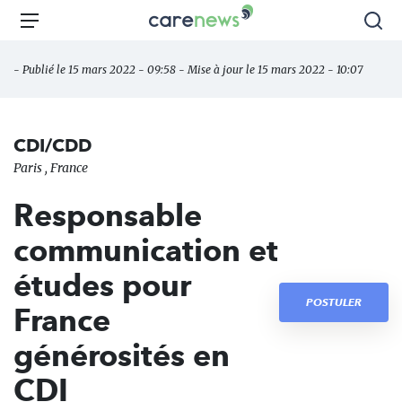
Aller
Carenews,
Menu
Rec
au
Le
contenu
média
- Publié le 15 mars 2022 - 09:58 - Mise à jour le 15 mars 2022 - 10:07
principal
des
acteurs
de
CDI/CDD
l'engagement
Paris , France
Responsable
communication et
études pour
POSTULER
France
générosités en
CDI