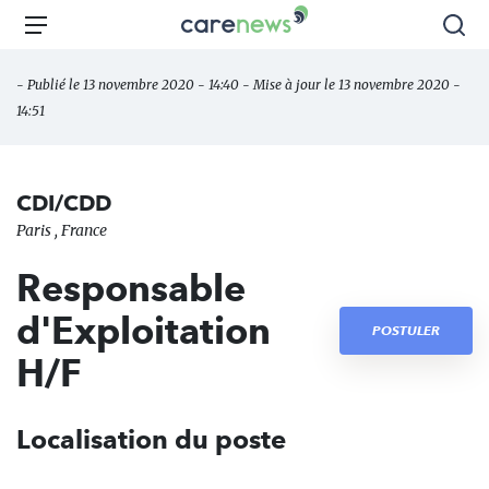
Aller
Carenews,
Menu
Rec
au
Le
contenu
média
- Publié le 13 novembre 2020 - 14:40 - Mise à jour le 13 novembre 2020 -
principal
des
14:51
acteurs
de
l'engagement
CDI/CDD
Paris , France
Responsable
d'Exploitation
POSTULER
H/F
Localisation du poste