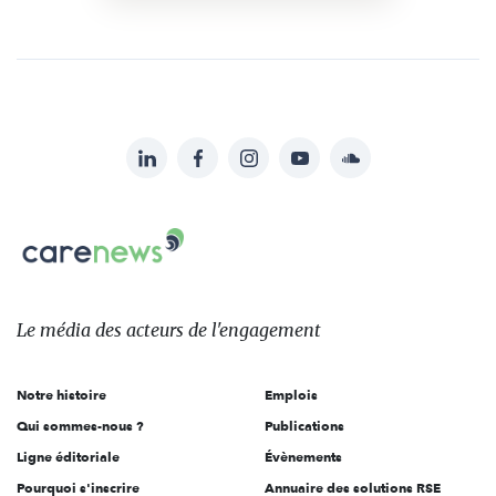
LinkedIn
Facebook
Instagram
YouTube
Soundcloud
Suivez-
nous
Carenews,
sur:
Le
média
des
Le média
des acteurs
de l'engagement
acteurs
de
Notre histoire
Emplois
l'engagement
Qui sommes-nous ?
Publications
Ligne éditoriale
Évènements
Pourquoi s'inscrire
Annuaire des solutions RSE