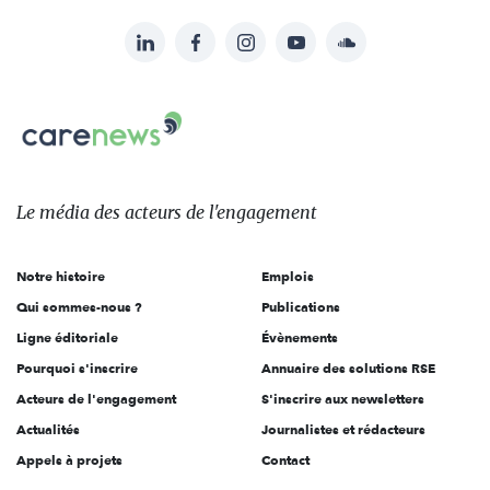
LinkedIn
Facebook
Instagram
YouTube
Soundcloud
Suivez-
nous
Carenews,
sur:
Le
média
des
Le média
des acteurs
de l'engagement
acteurs
de
Notre histoire
Emplois
l'engagement
Qui sommes-nous ?
Publications
Ligne éditoriale
Évènements
Pourquoi s'inscrire
Annuaire des solutions RSE
Acteurs de l'engagement
S'inscrire aux newsletters
Actualités
Journalistes et rédacteurs
Appels à projets
Contact