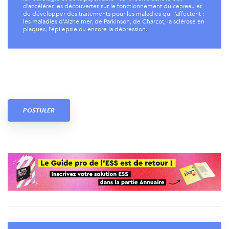
d’accélérer les découvertes sur le fonctionnement du cerveau et
de développer des traitements pour les maladies qui l’affectent :
les maladies d’Alzheimer, de Parkinson, de Charcot, la sclérose en
plaques, l’épilepsie ou encore la dépression.
POSTULER