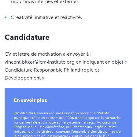
reportings internes et externes
Créativité, initiative et réactivité.
Candidature
CV et lettre de motivation à envoyer à :
vincent.bitker@icm-institute.org en indiquant en objet «
Candidature Responsable Philanthropie et
Développement ».
En savoir plus
L’Institut du Cerveau est une Fondation reconnue d’utilité
publique créée en septembre 2006 dont l’objet est la recherche
fondamentale et clinique sur le système nerveux. Au cœur de
l’hôpital de la Pitié-Salpêtrière, 800 chercheurs, ingénieurs et
médecins universitaires - couvrant l’ensemble des disciplines de
la neurologie et de la psychiatrie - sont réunis dans le but