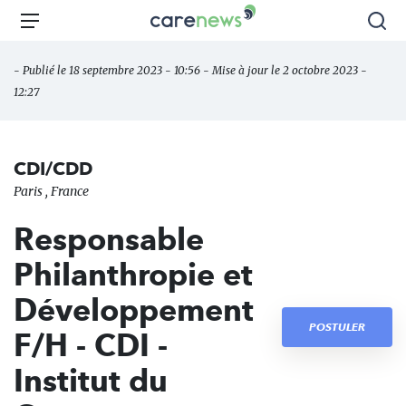
Aller
Carenews,
Menu
Rec
au
Le
contenu
média
- Publié le 18 septembre 2023 - 10:56 - Mise à jour le 2 octobre 2023 -
principal
des
12:27
acteurs
de
l'engagement
CDI/CDD
Paris , France
Responsable
Philanthropie et
Développement
POSTULER
F/H - CDI -
Institut du