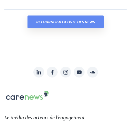
RETOURNER À LA LISTE DES NEWS
LinkedIn
Facebook
Instagram
YouTube
Soundcloud
Suivez-
nous
Carenews,
sur:
Le
média
des
Le média
des acteurs
de l'engagement
acteurs
de