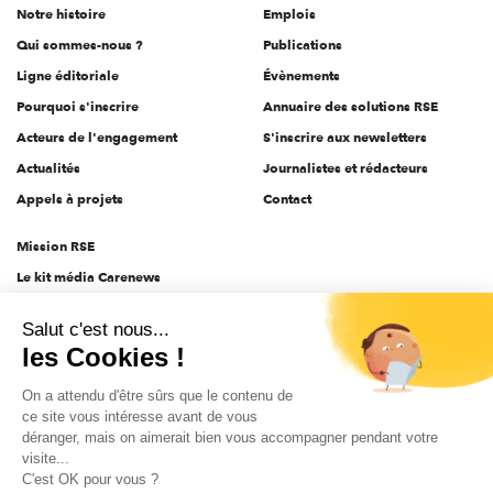
Notre histoire
Emplois
l'engagement
Qui sommes-nous ?
Publications
Ligne éditoriale
Évènements
Pourquoi s'inscrire
Annuaire des solutions RSE
Acteurs de l'engagement
S'inscrire aux newsletters
Actualités
Journalistes et rédacteurs
Appels à projets
Contact
Mission RSE
Le kit média Carenews
Groupe AEF
Salut c'est nous...
AEF info
les Cookies !
Novethic
On a attendu d'être sûrs que le contenu de
PRODURABLE
ce site vous intéresse avant de vous
Inclusiv Day
déranger, mais on aimerait bien vous accompagner pendant votre
visite...
C'est OK pour vous ?