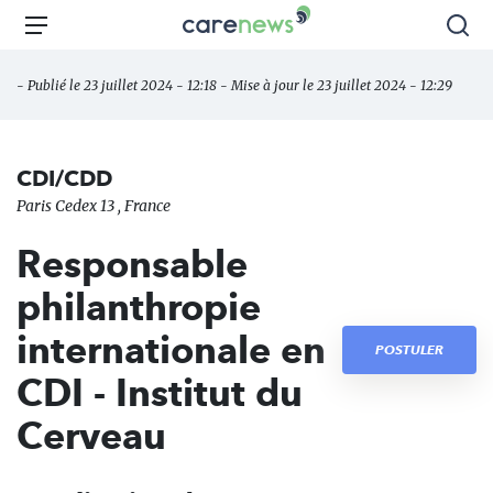
Aller
Carenews,
Menu
Rec
au
Le
contenu
média
- Publié le 23 juillet 2024 - 12:18 - Mise à jour le 23 juillet 2024 - 12:29
principal
des
acteurs
de
CDI/CDD
l'engagement
Paris Cedex 13 , France
Responsable
philanthropie
internationale en
POSTULER
CDI - Institut du
Cerveau