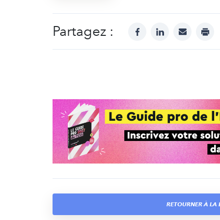
Partagez :
facebook
linkedin
mail
prin
RETOURNER À LA L