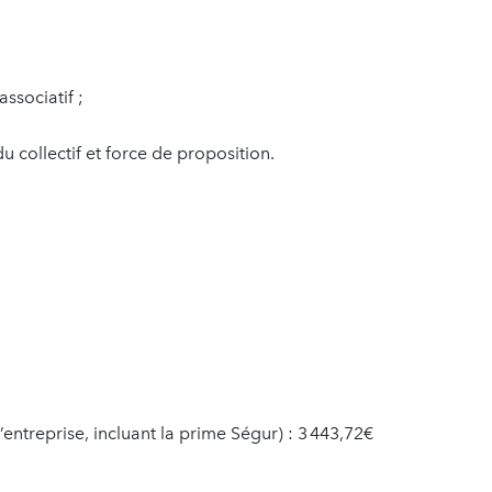
ssociatif ;
u collectif et force de proposition.
ntreprise, incluant la prime Ségur) : 3 443,72€