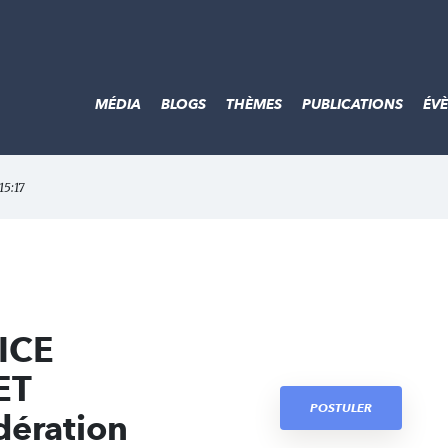
MÉDIA
BLOGS
THÈMES
PUBLICATIONS
ÉV
15:17
ICE
ET
POSTULER
dération