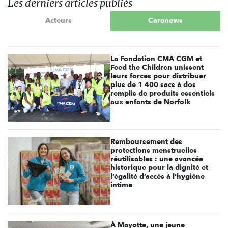
Les derniers articles publiés
Acteurs
Carenews
La Fondation CMA CGM et
Feed the Children unissent
leurs forces pour distribuer
plus de 1 400 sacs à dos
remplis de produits essentiels
aux enfants de Norfolk
Remboursement des
protections menstruelles
réutilisables : une avancée
historique pour la dignité et
l’égalité d’accès à l’hygiène
intime
À Mayotte, une jeune