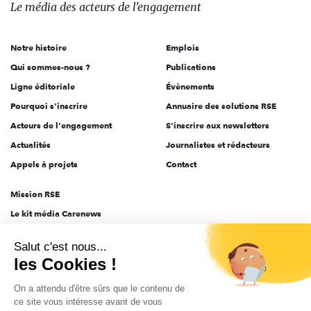
des
Le média
des acteurs
de l'engagement
acteurs
de
Notre histoire
Emplois
l'engagement
Qui sommes-nous ?
Publications
Ligne éditoriale
Évènements
Pourquoi s'inscrire
Annuaire des solutions RSE
Acteurs de l'engagement
S'inscrire aux newsletters
Actualités
Journalistes et rédacteurs
Appels à projets
Contact
Mission RSE
Le kit média Carenews
Groupe AEF
Salut c'est nous...
AEF info
les Cookies !
Novethic
On a attendu d'être sûrs que le contenu de
PRODURABLE
ce site vous intéresse avant de vous
Inclusiv Day