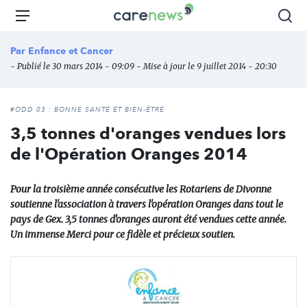
Aller
Carenews,
Menu
Rec
au
Le
contenu
média
Par
Enfance et Cancer
principal
des
- Publié le 30 mars 2014 - 09:09 - Mise à jour le 9 juillet 2014 - 20:30
acteurs
de
l'engagement
#ODD 03 : BONNE SANTÉ ET BIEN-ÊTRE
3,5 tonnes d'oranges vendues lors
de l'Opération Oranges 2014
Pour la troisième année consécutive les Rotariens de Divonne
soutienne l'association à travers l'opération Oranges dans tout le
pays de Gex. 3,5 tonnes d'oranges auront été vendues cette année.
Un immense Merci pour ce fidèle et précieux soutien.