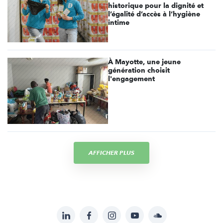
historique pour la dignité et
l’égalité d’accès à l’hygiène
intime
À Mayotte, une jeune
génération choisit
l'engagement
AFFICHER PLUS
LinkedIn
Facebook
Instagram
YouTube
Soundcloud
Suivez-