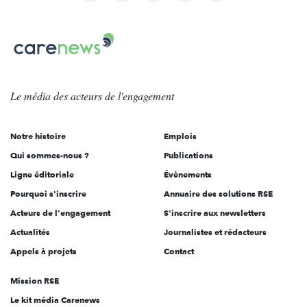
nous
Carenews,
sur:
Le
média
des
Le média
des acteurs
de l'engagement
acteurs
de
Notre histoire
Emplois
l'engagement
Qui sommes-nous ?
Publications
Ligne éditoriale
Évènements
Pourquoi s'inscrire
Annuaire des solutions RSE
Acteurs de l'engagement
S'inscrire aux newsletters
Actualités
Journalistes et rédacteurs
Appels à projets
Contact
Mission RSE
Le kit média Carenews