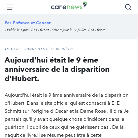
Aller
Carenews,
Menu
Rec
au
Le
contenu
média
Par
Enfance et Cancer
principal
des
- Publié le 1 juin 2013 - 07:20 - Mise à jour le 17 juillet 2014 - 08:25
acteurs
de
l'engagement
#ODD 03 : BONNE SANTÉ ET BIEN-ÊTRE
Aujourd'hui était le 9 ème
anniversaire de la disparition
d'Hubert.
Aujourd'hui était le 9 ème anniversaire de la disparition
d'Hubert. Dans le site officiel qui est consacré à E. E
Schmitt sur l'origine d'Oscar et la Dame Rose , il dira Je
pensais qu'il y avait quelque chose d'indécent dans la
guérison: l'oubli de ceux qui ne guérissent pas . Da là
naquit ce livre.Il se résume peut être à cette