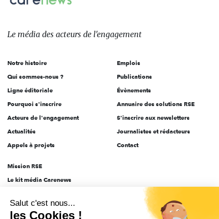
sur:
Le
média
des
Le média
des acteurs
de l'engagement
acteurs
de
Notre histoire
Emplois
l'engagement
Qui sommes-nous ?
Publications
Ligne éditoriale
Évènements
Pourquoi s'inscrire
Annuaire des solutions RSE
Acteurs de l'engagement
S'inscrire aux newsletters
Actualités
Journalistes et rédacteurs
Appels à projets
Contact
Mission RSE
Le kit média Carenews
Groupe AEF
Salut c'est nous...
AEF info
les Cookies !