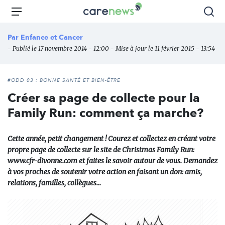
Aller
Carenews,
Menu
Rec
au
Le
contenu
média
Par
Enfance et Cancer
principal
des
- Publié le 17 novembre 2014 - 12:00 - Mise à jour le 11 février 2015 - 13:54
acteurs
de
l'engagement
#ODD 03 : BONNE SANTÉ ET BIEN-ÊTRE
Créer sa page de collecte pour la
Family Run: comment ça marche?
Cette année, petit changement ! Courez et collectez en créant votre
propre page de collecte sur le site de Christmas Family Run:
www.cfr-divonne.com et faites le savoir autour de vous. Demandez
à vos proches de soutenir votre action en faisant un don: amis,
relations, familles, collègues…