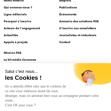
Notre histoire
Emplois
l'engagement
Qui sommes-nous ?
Publications
Ligne éditoriale
Évènements
Pourquoi s'inscrire
Annuaire des solutions RSE
Acteurs de l'engagement
S'inscrire aux newsletters
Actualités
Journalistes et rédacteurs
Appels à projets
Contact
Mission RSE
Le kit média Carenews
Groupe AEF
Salut c'est nous...
AEF info
les Cookies !
Novethic
On a attendu d'être sûrs que le contenu de
PRODURABLE
ce site vous intéresse avant de vous
Inclusiv Day
déranger, mais on aimerait bien vous accompagner pendant votre
visite...
C'est OK pour vous ?