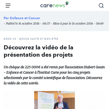
Aller
Carenews,
Menu
Rec
au
Le
contenu
média
Par
Enfance et Cancer
principal
des
- Publié le 14 octobre 2016 - 06:37 - Mise à jour le 14 octobre 2016 - 06:49
acteurs
de
l'engagement
#ODD 03 : BONNE SANTÉ ET BIEN-ÊTRE
Découvrez la vidéo de la
présentation des projets
Un chèque de 225 000€ a été remis par l'association Hubert Gouin
- Enfance et Cancer à l'Institut Curie pour les cinq projets
sélectionnés par le comité scientifique de l'association. Découvrez
la vidéo de cette soirée.