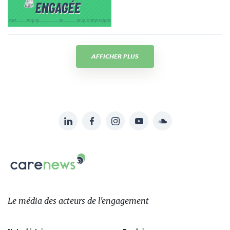
AFFICHER PLUS
LinkedIn
Facebook
Instagram
YouTube
Soundcloud
Suivez-
nous
Carenews,
sur:
Le
média
des
Le média
des acteurs
de l'engagement
acteurs
de