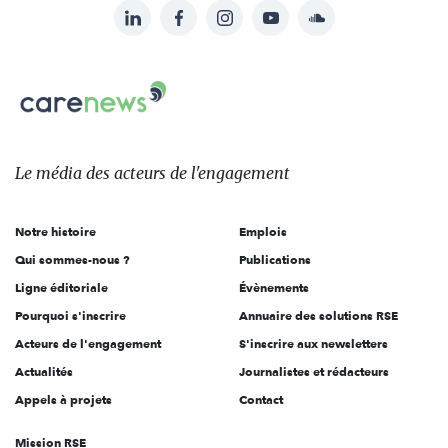
LinkedIn
Facebook
Instagram
YouTube
Soundcloud
Suivez-
nous
Carenews,
sur:
Le
média
des
Le média
des acteurs
de l'engagement
acteurs
de
Notre histoire
Emplois
l'engagement
Qui sommes-nous ?
Publications
Ligne éditoriale
Évènements
Pourquoi s'inscrire
Annuaire des solutions RSE
Acteurs de l'engagement
S'inscrire aux newsletters
Actualités
Journalistes et rédacteurs
Appels à projets
Contact
Mission RSE