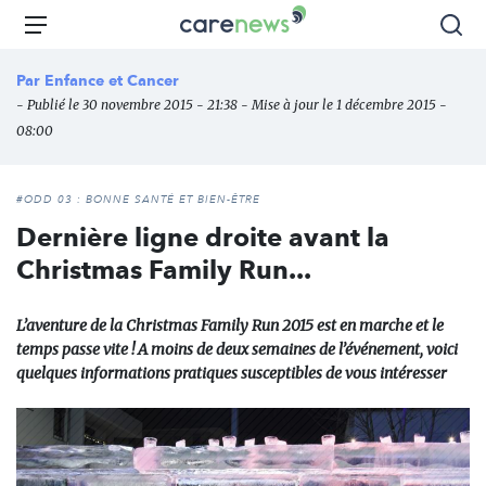
Aller
Carenews,
Menu
Rec
au
Le
contenu
média
Par
Enfance et Cancer
principal
des
- Publié le 30 novembre 2015 - 21:38 - Mise à jour le 1 décembre 2015 -
acteurs
08:00
de
l'engagement
#ODD 03 : BONNE SANTÉ ET BIEN-ÊTRE
Dernière ligne droite avant la
Christmas Family Run...
L’aventure de la Christmas Family Run 2015 est en marche et le
temps passe vite ! A moins de deux semaines de l’événement, voici
quelques informations pratiques susceptibles de vous intéresser