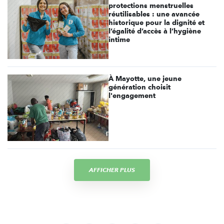
protections menstruelles
réutilisables : une avancée
historique pour la dignité et
l’égalité d’accès à l’hygiène
intime
À Mayotte, une jeune
génération choisit
l'engagement
AFFICHER PLUS