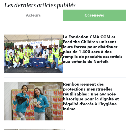
Les derniers articles publiés
Acteurs
Carenews
La Fondation CMA CGM et
Feed the Children unissent
leurs forces pour distribuer
plus de 1 400 sacs à dos
remplis de produits essentiels
aux enfants de Norfolk
Remboursement des
protections menstruelles
réutilisables : une avancée
historique pour la dignité et
l’égalité d’accès à l’hygiène
intime