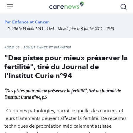
Aller
Carenews,
Menu
Rec
au
Le
contenu
média
Par
Enfance et Cancer
principal
des
- Publié le 15 août 2013 - 13:41 - Mise à jour le 9 juillet 2014 - 15:51
acteurs
de
l'engagement
#ODD 03 : BONNE SANTÉ ET BIEN-ÊTRE
"Des pistes pour mieux préserver la
fertilité", tiré du Journal de
l'Institut Curie n°94
"Des pistes pour mieux préserver la fertilité", tiré du Journal de
l'Institut Curie n°94, p.5
"Certaines pathologies, parmi lesquelles les cancers, et
leurs traitements peuvent affecter la fertilité. De récentes
techniques de procréation médicalement assistée