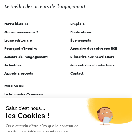
des
Le média
des acteurs
de l'engagement
acteurs
de
Notre histoire
Emplois
l'engagement
Qui sommes-nous ?
Publications
Ligne éditoriale
Évènements
Pourquoi s'inscrire
Annuaire des solutions RSE
Acteurs de l'engagement
S'inscrire aux newsletters
Actualités
Journalistes et rédacteurs
Appels à projets
Contact
Mission RSE
Le kit média Carenews
Groupe AEF
Salut c'est nous...
AEF info
les Cookies !
Novethic
On a attendu d'être sûrs que le contenu de
PRODURABLE
ce site vous intéresse avant de vous