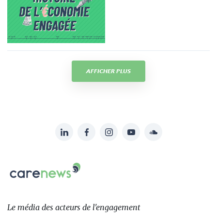
AFFICHER PLUS
LinkedIn
Facebook
Instagram
YouTube
Soundcloud
Suivez-
nous
Carenews,
sur:
Le
média
des
Le média
des acteurs
de l'engagement
acteurs