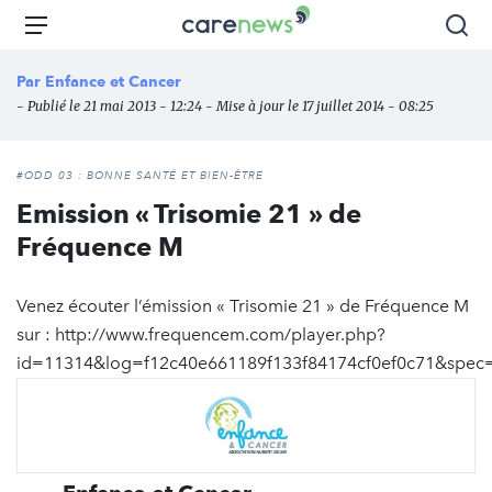
Aller
Carenews,
Menu
Rec
au
Le
contenu
média
Par
Enfance et Cancer
principal
des
- Publié le 21 mai 2013 - 12:24 - Mise à jour le 17 juillet 2014 - 08:25
acteurs
de
l'engagement
#ODD 03 : BONNE SANTÉ ET BIEN-ÊTRE
Emission « Trisomie 21 » de
Fréquence M
Venez écouter l’émission « Trisomie 21 » de Fréquence M
sur : http://www.frequencem.com/player.php?
id=11314&log=f12c40e661189f133f84174cf0ef0c71&spec