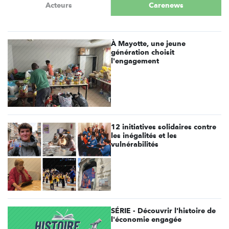
Acteurs
Carenews
À Mayotte, une jeune
génération choisit
l'engagement
12 initiatives solidaires contre
les inégalités et les
vulnérabilités
SÉRIE - Découvrir l'histoire de
l'économie engagée