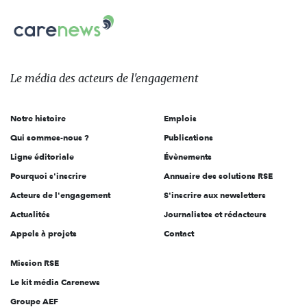
nous
Carenews,
sur:
Le
média
des
Le média
des acteurs
de l'engagement
acteurs
de
Notre histoire
Emplois
l'engagement
Qui sommes-nous ?
Publications
Ligne éditoriale
Évènements
Pourquoi s'inscrire
Annuaire des solutions RSE
Acteurs de l'engagement
S'inscrire aux newsletters
Actualités
Journalistes et rédacteurs
Appels à projets
Contact
Mission RSE
Le kit média Carenews
Groupe AEF