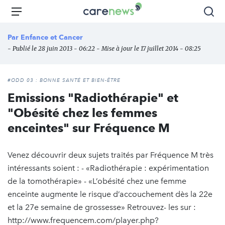
Aller
Carenews,
Menu
Rec
au
Le
contenu
média
Par
Enfance et Cancer
principal
des
- Publié le 28 juin 2013 - 06:22 - Mise à jour le 17 juillet 2014 - 08:25
acteurs
de
l'engagement
#ODD 03 : BONNE SANTÉ ET BIEN-ÊTRE
Emissions "Radiothérapie" et
"Obésité chez les femmes
enceintes" sur Fréquence M
Venez découvrir deux sujets traités par Fréquence M très
intéressants soient : - «Radiothérapie : expérimentation
de la tomothérapie» - «L’obésité chez une femme
enceinte augmente le risque d’accouchement dès la 22e
et la 27e semaine de grossesse» Retrouvez- les sur :
http://www.frequencem.com/player.php?