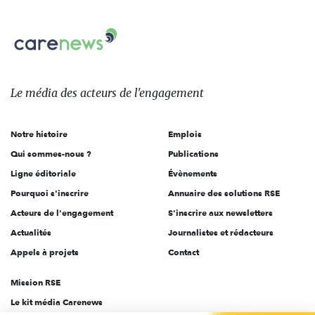
nous
Carenews,
sur:
Le
média
des
Le média
des acteurs
de l'engagement
acteurs
de
Notre histoire
Emplois
l'engagement
Qui sommes-nous ?
Publications
Ligne éditoriale
Évènements
Pourquoi s'inscrire
Annuaire des solutions RSE
Acteurs de l'engagement
S'inscrire aux newsletters
Actualités
Journalistes et rédacteurs
Appels à projets
Contact
Mission RSE
Le kit média Carenews