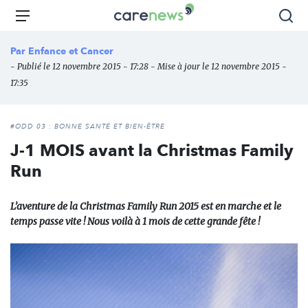
Aller
Carenews,
Menu
Rec
au
Le
contenu
média
Par
Enfance et Cancer
principal
des
- Publié le 12 novembre 2015 - 17:28 - Mise à jour le 12 novembre 2015 -
acteurs
17:35
de
l'engagement
#ODD 03 : BONNE SANTÉ ET BIEN-ÊTRE
J-1 MOIS avant la Christmas Family
Run
L’aventure de la Christmas Family Run 2015 est en marche et le
temps passe vite ! Nous voilà à 1 mois de cette grande fête !