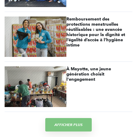
Remboursement des
protections menstruelles
réutilisables : une avancée
historique pour la dignité et
l’égalité d’accès à l’hygiène
intime
À Mayotte, une jeune
génération choisit
l'engagement
AFFICHER PLUS