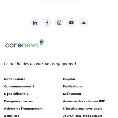
LinkedIn
Facebook
Instagram
YouTube
Soundcloud
Suivez-
nous
Carenews,
sur:
Le
média
des
Le média
des acteurs
de l'engagement
acteurs
de
Notre histoire
Emplois
l'engagement
Qui sommes-nous ?
Publications
Ligne éditoriale
Évènements
Pourquoi s'inscrire
Annuaire des solutions RSE
Acteurs de l'engagement
S'inscrire aux newsletters
Actualités
Journalistes et rédacteurs