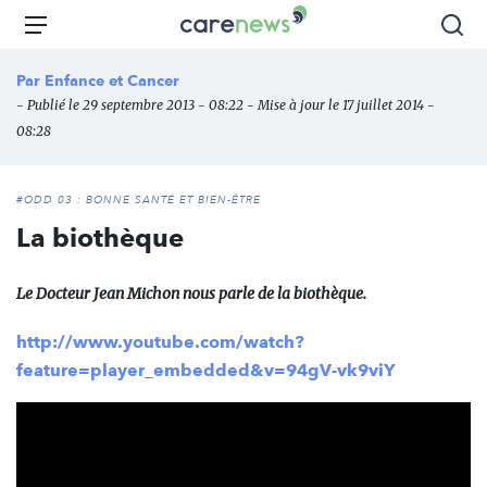
Aller
Carenews,
Menu
Rec
au
Le
contenu
média
Par
Enfance et Cancer
principal
des
- Publié le 29 septembre 2013 - 08:22 - Mise à jour le 17 juillet 2014 -
acteurs
08:28
de
l'engagement
#ODD 03 : BONNE SANTÉ ET BIEN-ÊTRE
La biothèque
Le Docteur Jean Michon nous parle de la biothèque.
http://www.youtube.com/watch?
feature=player_embedded&v=94gV-vk9viY