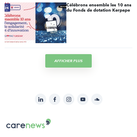
Célébrons ensemble les 10 ans
du Fonds de dotation Kerpape
AFFICHER PLUS
LinkedIn
Facebook
Instagram
YouTube
Soundcloud
Suivez-
nous
Carenews,
sur:
Le
média