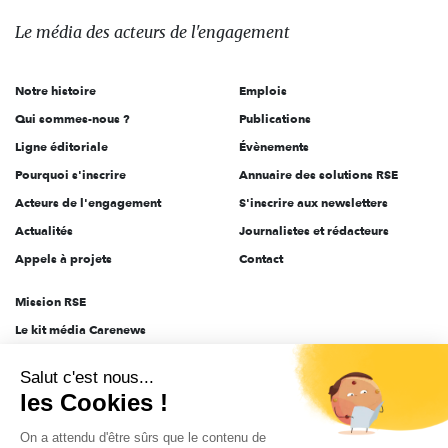
des
Le média
des acteurs
de l'engagement
acteurs
de
Notre histoire
Emplois
l'engagement
Qui sommes-nous ?
Publications
Ligne éditoriale
Évènements
Pourquoi s'inscrire
Annuaire des solutions RSE
Acteurs de l'engagement
S'inscrire aux newsletters
Actualités
Journalistes et rédacteurs
Appels à projets
Contact
Mission RSE
Le kit média Carenews
Groupe AEF
Salut c'est nous...
AEF info
les Cookies !
Novethic
On a attendu d'être sûrs que le contenu de
PRODURABLE