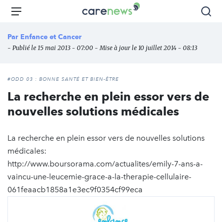
Aller
Carenews,
Menu
Rec
au
Le
contenu
média
Par
Enfance et Cancer
principal
des
- Publié le 15 mai 2013 - 07:00 - Mise à jour le 10 juillet 2014 - 08:13
acteurs
de
l'engagement
#ODD 03 : BONNE SANTÉ ET BIEN-ÊTRE
La recherche en plein essor vers de
nouvelles solutions médicales
La recherche en plein essor vers de nouvelles solutions
médicales:
http://www.boursorama.com/actualites/emily-7-ans-a-
vaincu-une-leucemie-grace-a-la-therapie-cellulaire-
061feaacb1858a1e3ec9f0354cf99eca