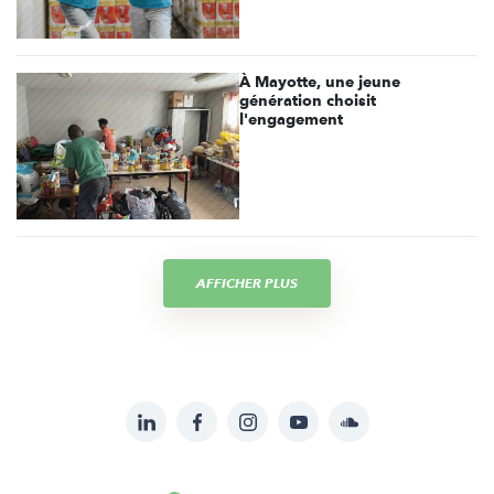
À Mayotte, une jeune
génération choisit
l'engagement
AFFICHER PLUS
LinkedIn
Facebook
Instagram
YouTube
Soundcloud
Suivez-
nous