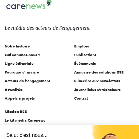
Carenews,
sur:
Le
média
des
Le média
des acteurs
de l'engagement
acteurs
de
Notre histoire
Emplois
l'engagement
Qui sommes-nous ?
Publications
Ligne éditoriale
Évènements
Pourquoi s'inscrire
Annuaire des solutions RSE
Acteurs de l'engagement
S'inscrire aux newsletters
Actualités
Journalistes et rédacteurs
Appels à projets
Contact
Mission RSE
Le kit média Carenews
Groupe AEF
Salut c'est nous...
AEF info