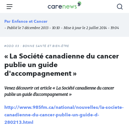
Aller
Carenews,
Menu
Rec
au
Le
contenu
média
Par
Enfance et Cancer
principal
des
- Publié le 7 décembre 2013 - 10:10 - Mise à jour le 2 juillet 2014 - 19:04
acteurs
de
l'engagement
#ODD 03 : BONNE SANTÉ ET BIEN-ÊTRE
« La Société canadienne du cancer
publie un guide
d'accompagnement »
Venez découvrir cet article « La Société canadienne du cancer
publie un guide d'accompagnement »
http://www.985fm.ca/national/nouvelles/la-societe-
canadienne-du-cancer-publie-un-guide-d-
280213.html