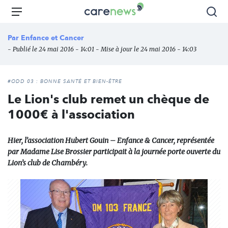
Aller
Carenews,
Menu
Rec
au
Le
contenu
média
Par
Enfance et Cancer
principal
des
- Publié le 24 mai 2016 - 14:01 - Mise à jour le 24 mai 2016 - 14:03
acteurs
de
l'engagement
#ODD 03 : BONNE SANTÉ ET BIEN-ÊTRE
Le Lion's club remet un chèque de
1000€ à l'association
Hier, l’association Hubert Gouin – Enfance & Cancer, représentée
par Madame Lise Brossier participait à la journée porte ouverte du
Lion’s club de Chambéry.