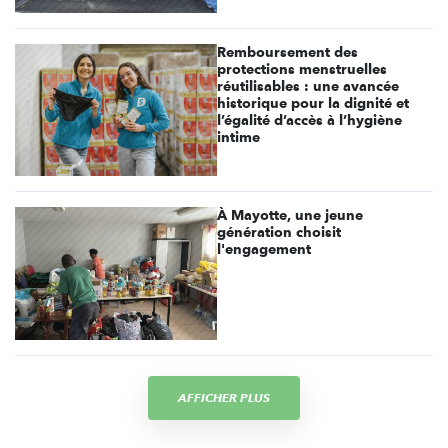
Remboursement des
protections menstruelles
réutilisables : une avancée
historique pour la dignité et
l’égalité d’accès à l’hygiène
intime
À Mayotte, une jeune
génération choisit
l'engagement
AFFICHER PLUS