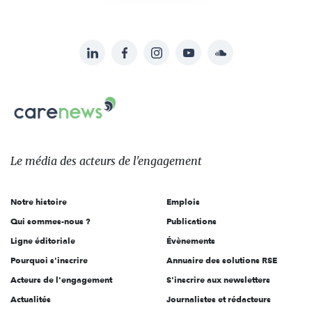
LinkedIn
Facebook
Instagram
YouTube
Soundcloud
Suivez-
nous
Carenews,
sur:
Le
média
des
Le média
des acteurs
de l'engagement
acteurs
de
Notre histoire
Emplois
l'engagement
Qui sommes-nous ?
Publications
Ligne éditoriale
Évènements
Pourquoi s'inscrire
Annuaire des solutions RSE
Acteurs de l'engagement
S'inscrire aux newsletters
Actualités
Journalistes et rédacteurs