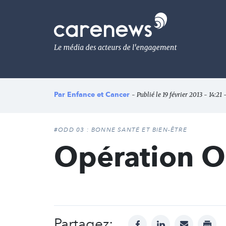
Aller
au
Carenews,
contenu
Le
principal
média
des
acteurs
de
l'engagement
Par
Enfance et Cancer
- Publié le 19 février 2013 - 14:21 
#ODD 03 : BONNE SANTÉ ET BIEN-ÊTRE
Opération O
Partagez:
facebook
linkedin
mail
print