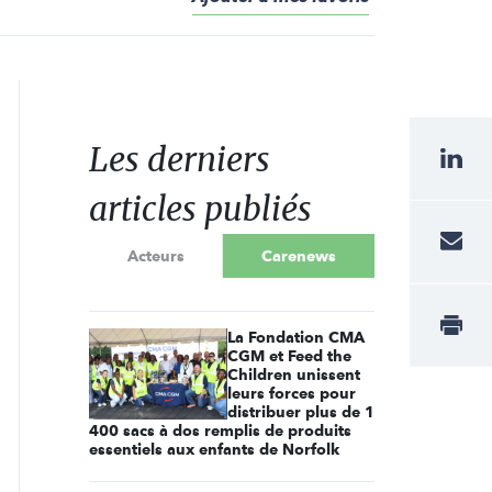
Les derniers
articles publiés
Acteurs
Carenews
La Fondation CMA
CGM et Feed the
Children unissent
leurs forces pour
distribuer plus de 1
400 sacs à dos remplis de produits
essentiels aux enfants de Norfolk