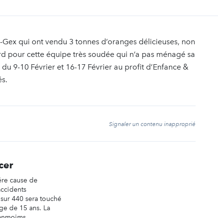
-Gex qui ont vendu 3 tonnes d’oranges délicieuses, non
rd pour cette équipe très soudée qui n’a pas ménagé sa
du 9-10 Février et 16-17 Février au profit d’Enfance &
és.
t
Signaler un contenu inapproprié
cer
ére cause de
accidents
 sur 440 sera touché
âge de 15 ans. La
anmoims