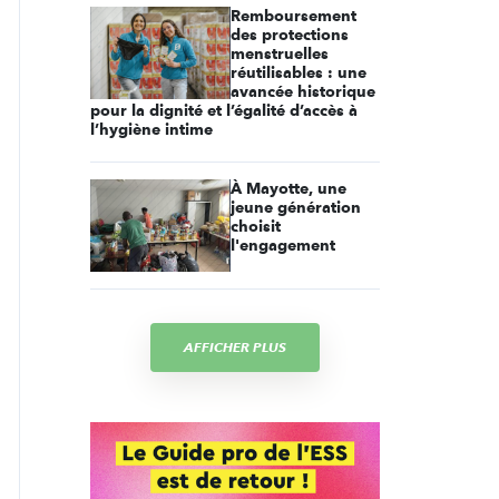
Remboursement
des protections
menstruelles
réutilisables : une
avancée historique
pour la dignité et l’égalité d’accès à
l’hygiène intime
À Mayotte, une
jeune génération
choisit
l'engagement
AFFICHER PLUS