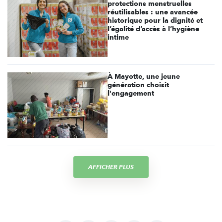
protections menstruelles
réutilisables : une avancée
historique pour la dignité et
l’égalité d’accès à l’hygiène
intime
À Mayotte, une jeune
génération choisit
l'engagement
AFFICHER PLUS