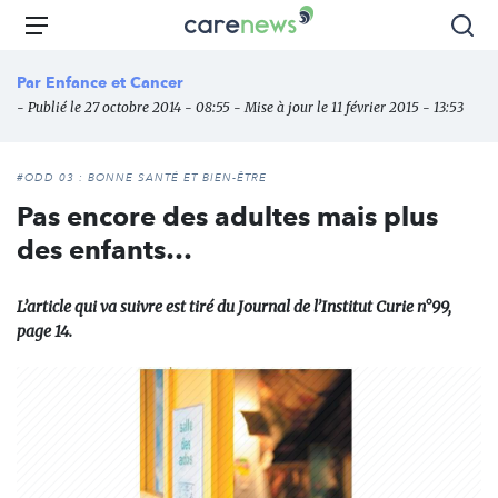
Aller
Carenews,
Menu
Rec
au
Le
contenu
média
Par
Enfance et Cancer
principal
des
- Publié le 27 octobre 2014 - 08:55 - Mise à jour le 11 février 2015 - 13:53
acteurs
de
l'engagement
#ODD 03 : BONNE SANTÉ ET BIEN-ÊTRE
Pas encore des adultes mais plus
des enfants…
L’article qui va suivre est tiré du Journal de l’Institut Curie n°99,
page 14.