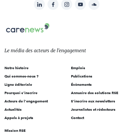
LinkedIn
Facebook
Instagram
YouTube
Soundcloud
Suivez-
nous
Carenews,
sur:
Le
média
des
Le média
des acteurs
de l'engagement
acteurs
de
Notre histoire
Emplois
l'engagement
Qui sommes-nous ?
Publications
Ligne éditoriale
Évènements
Pourquoi s'inscrire
Annuaire des solutions RSE
Acteurs de l'engagement
S'inscrire aux newsletters
Actualités
Journalistes et rédacteurs
Appels à projets
Contact
Mission RSE