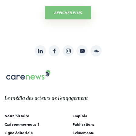
AFFICHER PLUS
LinkedIn
Facebook
Instagram
YouTube
Soundcloud
Suivez-
nous
Carenews,
sur:
Le
média
des
Le média
des acteurs
de l'engagement
acteurs
de
Notre histoire
Emplois
l'engagement
Qui sommes-nous ?
Publications
Ligne éditoriale
Évènements