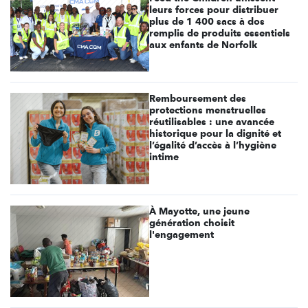
leurs forces pour distribuer
plus de 1 400 sacs à dos
remplis de produits essentiels
aux enfants de Norfolk
Remboursement des
protections menstruelles
réutilisables : une avancée
historique pour la dignité et
l’égalité d’accès à l’hygiène
intime
À Mayotte, une jeune
génération choisit
l'engagement