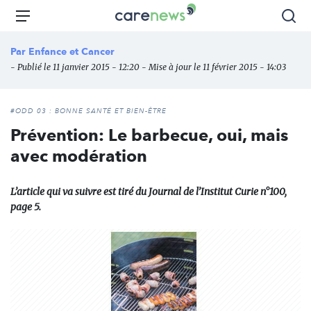
Aller
Carenews,
Menu
Rec
au
Le
contenu
média
Par
Enfance et Cancer
principal
des
- Publié le 11 janvier 2015 - 12:20 - Mise à jour le 11 février 2015 - 14:03
acteurs
de
l'engagement
#ODD 03 : BONNE SANTÉ ET BIEN-ÊTRE
Prévention: Le barbecue, oui, mais
avec modération
L’article qui va suivre est tiré du Journal de l’Institut Curie n°100,
page 5.