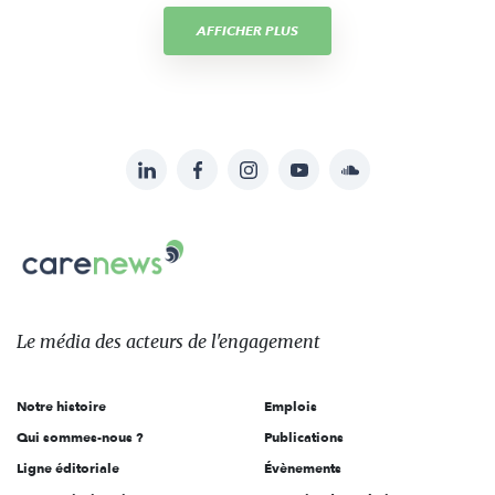
AFFICHER PLUS
LinkedIn
Facebook
Instagram
YouTube
Soundcloud
Suivez-
nous
Carenews,
sur:
Le
média
des
Le média
des acteurs
de l'engagement
acteurs
de
Notre histoire
Emplois
l'engagement
Qui sommes-nous ?
Publications
Ligne éditoriale
Évènements