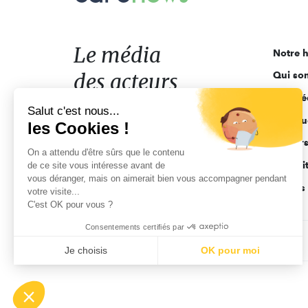
média
des
acteurs
Le média
Notre h
de
des acteurs
Qui so
l'engagement
Ligne é
de l'engagement
Salut c'est nous...
Pourquo
les Cookies !
Acteur
On a attendu d'être sûrs que le contenu
Actuali
de ce site vous intéresse avant de
vous déranger, mais on aimerait bien vous accompagner pendant
Appels 
votre visite...
C'est OK pour vous ?
Consentements certifiés par
CGV
Données personnelles
Mentions légales
Je choisis
OK pour moi
Axeptio consent
Plateforme de Gestion du Consentement : Personnalisez vo
Notre plateforme vous permet d'adapter et de gérer vos param