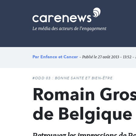
Aller
au
Carenews,
contenu
Le
principal
média
des
acteurs
de
l'engagement
Par
Enfance et Cancer
- Publié le 27 août 2013 - 13:52 - 
#ODD 03 : BONNE SANTÉ ET BIEN-ÊTRE
Romain Grosj
de Belgique