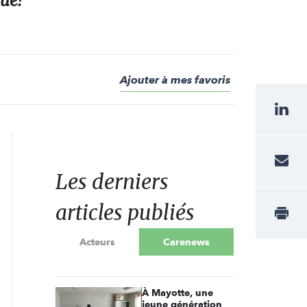
ue!
Ajouter à mes favoris
Les derniers
articles publiés
Acteurs
Carenews
À Mayotte, une
jeune génération