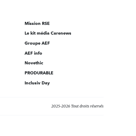
nous
sur:
Mission RSE
Le kit média Carenews
Groupe AEF
AEF info
Novethic
PRODURABLE
Inclusiv Day
2025-2026 Tout droits réservés
s réglementations. Personnalisez vos préférences pour contrôler