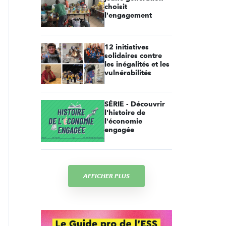
choisit
l'engagement
12 initiatives
solidaires contre
les inégalités et les
vulnérabilités
SÉRIE - Découvrir
l'histoire de
l'économie
engagée
AFFICHER PLUS