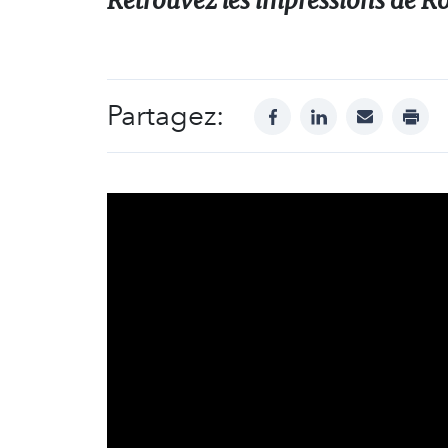
Retrouvez les impressions de Ro
Partagez:
facebook
linkedin
mail
print