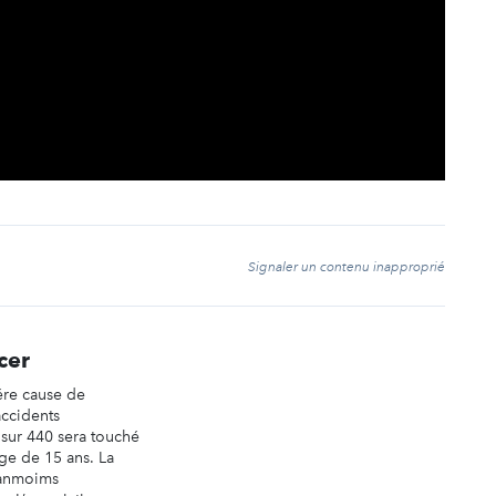
t
Signaler un contenu inapproprié
cer
ére cause de
accidents
 sur 440 sera touché
âge de 15 ans. La
anmoims