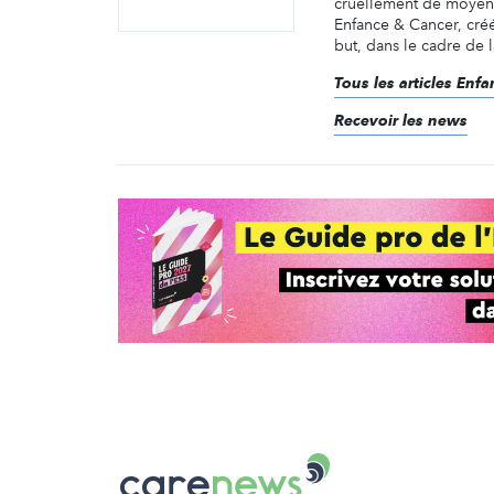
cruellement de moyens
Enfance & Cancer, cré
but, dans le cadre de la
Tous les articles Enf
Recevoir les news
Carenews,
Le