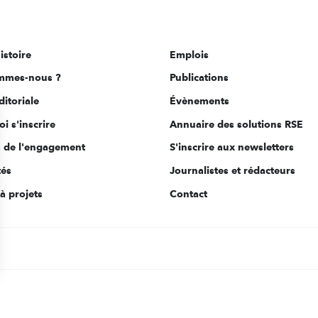
istoire
Emplois
mmes-nous ?
Publications
ditoriale
Évènements
i s'inscrire
Annuaire des solutions RSE
s de l'engagement
S'inscrire aux newsletters
tés
Journalistes et rédacteurs
à projets
Contact
s Options
ètres de confidentialité, en garantissant la conformité avec le