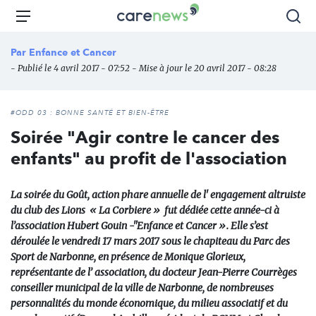
Aller
Carenews,
Menu
Rec
au
Le
contenu
média
Par
Enfance et Cancer
principal
des
- Publié le 4 avril 2017 - 07:52 - Mise à jour le 20 avril 2017 - 08:28
acteurs
de
l'engagement
#ODD 03 : BONNE SANTÉ ET BIEN-ÊTRE
Soirée "Agir contre le cancer des
enfants" au profit de l'association
La soirée du Goût, action phare annuelle de l' engagement altruiste
du club des Lions « La Corbiere » fut dédiée cette année-ci à
l’association Hubert Gouin -"Enfance et Cancer ». Elle s’est
déroulée le vendredi 17 mars 2017 sous le chapiteau du Parc des
Sport de Narbonne, en présence de Monique Glorieux,
représentante de l’ association, du docteur Jean-Pierre Courrèges
conseiller municipal de la ville de Narbonne, de nombreuses
personnalités du monde économique, du milieu associatif et du