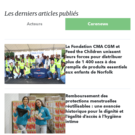
Les derniers articles publiés
Acteurs
Carenews
La Fondation CMA CGM et
Feed the Children unissent
leurs forces pour distribuer
plus de 1 400 sacs à dos
remplis de produits essentiels
aux enfants de Norfolk
Remboursement des
protections menstruelles
réutilisables : une avancée
historique pour la dignité et
l’égalité d’accès à l’hygiène
intime