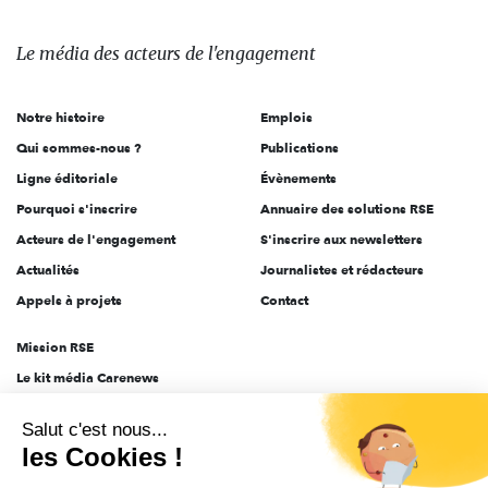
média
des
Le média
des acteurs
de l'engagement
acteurs
de
Notre histoire
Emplois
l'engagement
Qui sommes-nous ?
Publications
Ligne éditoriale
Évènements
Pourquoi s'inscrire
Annuaire des solutions RSE
Acteurs de l'engagement
S'inscrire aux newsletters
Actualités
Journalistes et rédacteurs
Appels à projets
Contact
Mission RSE
Le kit média Carenews
Groupe AEF
Salut c'est nous...
AEF info
les Cookies !
Novethic