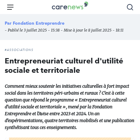
Aller
Carenews,
Menu
Rec
au
Le
contenu
média
Par
Fondation Entreprendre
principal
des
- Publié le 3 juillet 2025 - 15:38 - Mise à jour le 8 juillet 2025 - 18:11
acteurs
de
l'engagement
#ASSOCIATIONS
Entrepreneuriat culturel d'utilité
sociale et territoriale
Comment mieux soutenir les initiatives culturelles à fort impact
social dans les territoires péri-urbains et ruraux ? C’est à cette
question que répond le programme « Entrepreneuriat culturel
d’utilité sociale et territoriale », mené par la Fondation
Entreprendre et l’Avise entre 2023 et 2024. Un an
d’expérimentations, quatre territoires mobilisés et une publication
synthétisant tous ces enseignements.