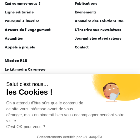
Qui sommes-nous ?
Publications
Ligne éditoriale
Évènements
Pourquoi s'inscrire
Annuaire des solutions RSE
Acteurs de l'engagement
S'inscrire aux newsletters
Actualités
Journalistes et rédacteurs
Appels à projets
Contact
Mission RSE
Le kit média Carenews
Groupe AEF
Salut c'est nous...
AEF info
les Cookies !
Novethic
On a attendu d'être sûrs que le contenu de
PRODURABLE
ce site vous intéresse avant de vous
Inclusiv Day
déranger, mais on aimerait bien vous accompagner pendant votre
visite...
C'est OK pour vous ?
CGV
Données personnelles
Mentions légales
2025-2026 Tout droits réservés
Consentements certifiés par