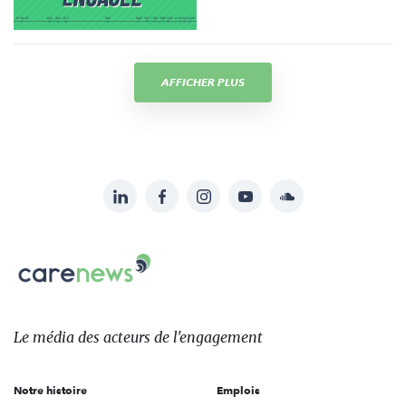
AFFICHER PLUS
LinkedIn
Facebook
Instagram
YouTube
Soundcloud
Suivez-
nous
Carenews,
sur:
Le
média
des
Le média
des acteurs
de l'engagement
acteurs
de
Notre histoire
Emplois
l'engagement