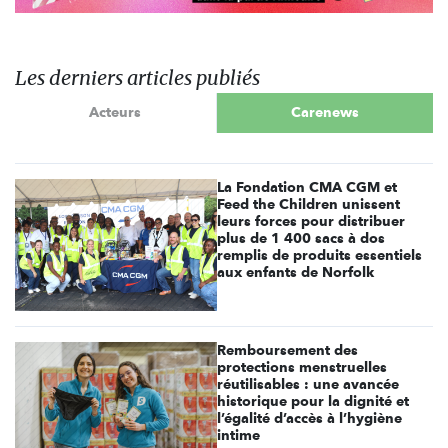
Les derniers articles publiés
Acteurs
Carenews
La Fondation CMA CGM et
Feed the Children unissent
leurs forces pour distribuer
plus de 1 400 sacs à dos
remplis de produits essentiels
aux enfants de Norfolk
Remboursement des
protections menstruelles
réutilisables : une avancée
historique pour la dignité et
l’égalité d’accès à l’hygiène
intime