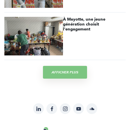
À Mayotte, une jeune
génération choisit
l'engagement
AFFICHER PLUS
LinkedIn
Facebook
Instagram
YouTube
Soundcloud
Suivez-
nous