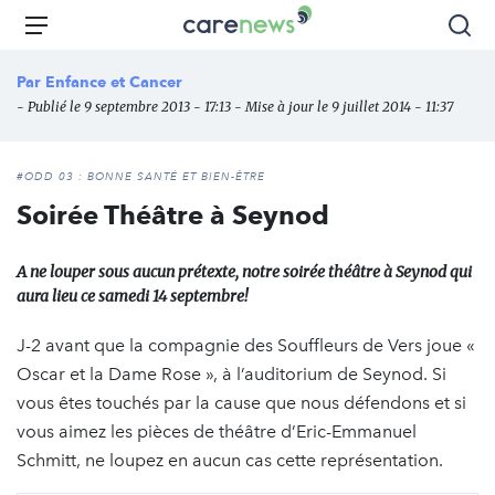
Aller
Carenews,
Menu
Rec
au
Le
contenu
média
Par
Enfance et Cancer
principal
des
- Publié le 9 septembre 2013 - 17:13 - Mise à jour le 9 juillet 2014 - 11:37
acteurs
de
l'engagement
#ODD 03 : BONNE SANTÉ ET BIEN-ÊTRE
Soirée Théâtre à Seynod
A ne louper sous aucun prétexte, notre soirée théâtre à Seynod qui
aura lieu ce samedi 14 septembre!
J-2 avant que la compagnie des Souffleurs de Vers joue «
Oscar et la Dame Rose », à l’auditorium de Seynod. Si
vous êtes touchés par la cause que nous défendons et si
vous aimez les pièces de théâtre d’Eric-Emmanuel
Schmitt, ne loupez en aucun cas cette représentation.