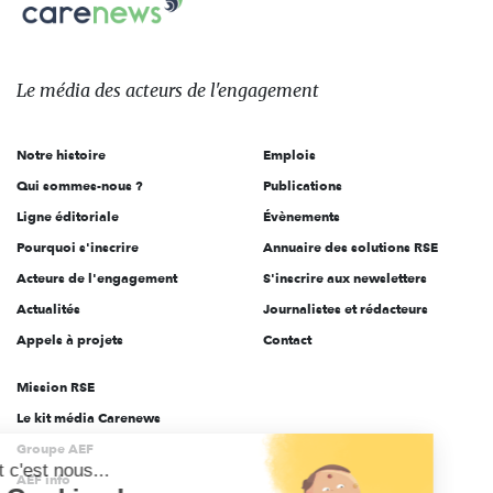
Carenews,
sur:
Le
média
des
Le média
des acteurs
de l'engagement
acteurs
de
Notre histoire
Emplois
l'engagement
Qui sommes-nous ?
Publications
Ligne éditoriale
Évènements
Pourquoi s'inscrire
Annuaire des solutions RSE
Acteurs de l'engagement
S'inscrire aux newsletters
Actualités
Journalistes et rédacteurs
Appels à projets
Contact
Mission RSE
Le kit média Carenews
Groupe AEF
Salut c'est nous...
AEF info