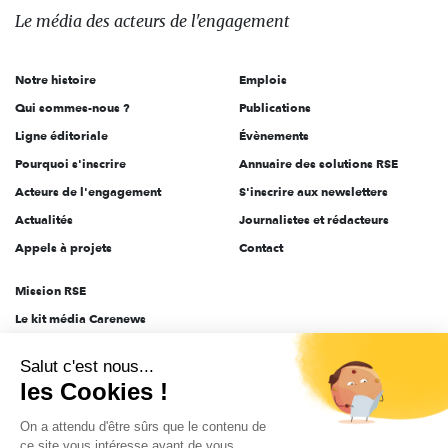
des
Le média
des acteurs
de l'engagement
acteurs
de
Notre histoire
Emplois
l'engagement
Qui sommes-nous ?
Publications
Ligne éditoriale
Évènements
Pourquoi s'inscrire
Annuaire des solutions RSE
Acteurs de l'engagement
S'inscrire aux newsletters
Actualités
Journalistes et rédacteurs
Appels à projets
Contact
Mission RSE
Le kit média Carenews
Groupe AEF
Salut c'est nous...
AEF info
les Cookies !
Novethic
On a attendu d'être sûrs que le contenu de
PRODURABLE
ce site vous intéresse avant de vous