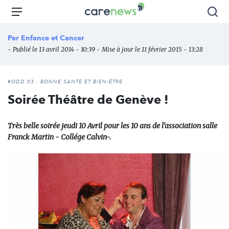
Aller
Carenews,
Menu
Rec
au
Le
contenu
média
Par
Enfance et Cancer
principal
des
- Publié le 13 avril 2014 - 10:39 - Mise à jour le 11 février 2015 - 13:28
acteurs
de
l'engagement
#ODD 03 : BONNE SANTÉ ET BIEN-ÊTRE
Soirée Théâtre de Genève !
Très belle soirée jeudi 10 Avril pour les 10 ans de l’association salle
Franck Martin - Collége Calvin-.