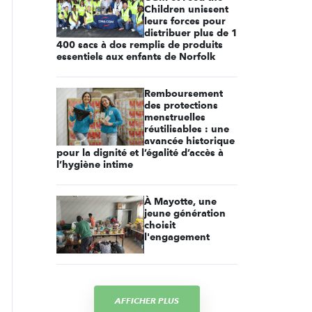
Children unissent
leurs forces pour
distribuer plus de 1
400 sacs à dos remplis de produits
essentiels aux enfants de Norfolk
Remboursement
des protections
menstruelles
réutilisables : une
avancée historique
pour la dignité et l’égalité d’accès à
l’hygiène intime
À Mayotte, une
jeune génération
choisit
l'engagement
AFFICHER PLUS