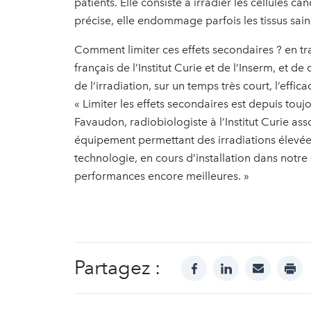
patients. Elle consiste à irradier les cellules c
précise, elle endommage parfois les tissus sain
Comment limiter ces effets secondaires ? en trai
français de l’Institut Curie et de l’Inserm, et de
de l’irradiation, sur un temps très court, l’effi
« Limiter les effets secondaires est depuis touj
Favaudon, radiobiologiste à l’Institut Curie ass
équipement permettant des irradiations élevées 
technologie, en cours d’installation dans notre
performances encore meilleures. »
Partagez :
facebook
linkedin
mail
prin