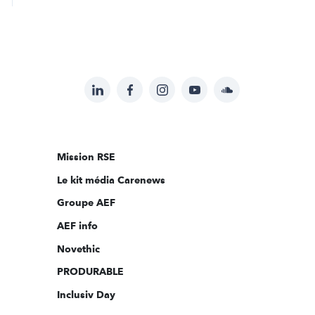
LinkedIn
Facebook
Instagram
YouTube
Soundcloud
Suivez-
nous
sur:
Mission RSE
Le kit média Carenews
Groupe AEF
AEF info
Novethic
PRODURABLE
Inclusiv Day