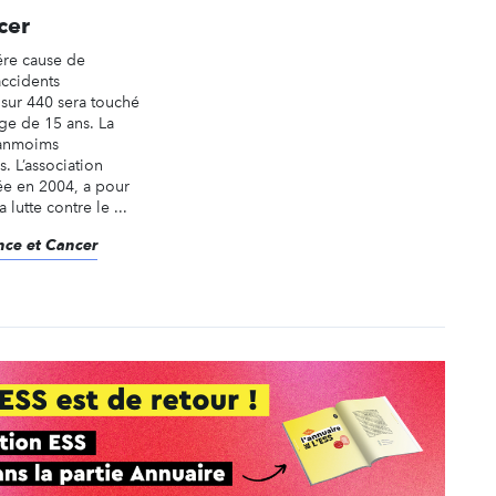
cer
ére cause de
accidents
 sur 440 sera touché
âge de 15 ans. La
anmoims
. L’association
ée en 2004, a pour
 lutte contre le ...
ance et Cancer