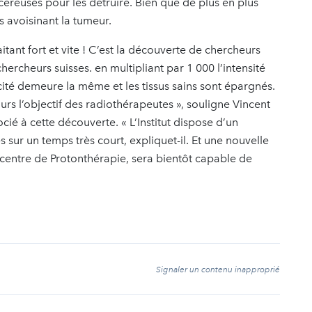
ancéreuses pour les détruire. Bien que de plus en plus
s avoisinant la tumeur.
tant fort et vite ! C’est la découverte de chercheurs
 chercheurs suisses. en multipliant par 1 000 l’intensité
cacité demeure la même et les tissus sains sont épargnés.
ours l’objectif des radiothérapeutes », souligne Vincent
ocié à cette découverte. « L’Institut dispose d’un
sur un temps très court, expliquet-il. Et une nouvelle
 centre de Protonthérapie, sera bientôt capable de
t
Signaler un contenu inapproprié