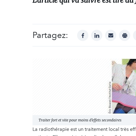
L’article qui va suivre est tiré du
Partagez:
facebook
linkedin
mail
print
Traiter fort et vite pour moins d’effets secondaires
La radiothérapie est un traitement local très ef