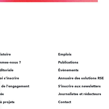
istoire
Emplois
mmes-nous ?
Publications
ditoriale
Évènements
i s'inscrire
Annuaire des solutions RSE
s de l'engagement
S'inscrire aux newsletters
tés
Journalistes et rédacteurs
à projets
Contact