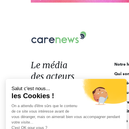
Carenews,
Le
média
des
acteurs
Le média
Notre h
de
des acteurs
Qui so
l'engagement
Ligne é
de l'engagement
Salut c'est nous...
Pourquo
les Cookies !
Acteur
On a attendu d'être sûrs que le contenu
Actuali
de ce site vous intéresse avant de
vous déranger, mais on aimerait bien vous accompagner pendant
Appels 
votre visite...
C'est OK pour vous ?