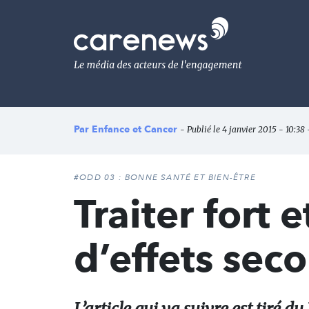
Aller
au
Carenews,
contenu
Le
principal
média
des
acteurs
de
l'engagement
Par
Enfance et Cancer
- Publié le 4 janvier 2015 - 10:38 
#ODD 03 : BONNE SANTÉ ET BIEN-ÊTRE
Traiter fort 
d’effets sec