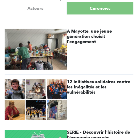
Acteurs
Carenews
À Mayotte, une jeune
génération choisit
l'engagement
12 initiatives solidaires contre
les inégalités et les
vulnérabilités
SÉRIE - Découvrir l'histoire de
l'économie engagée