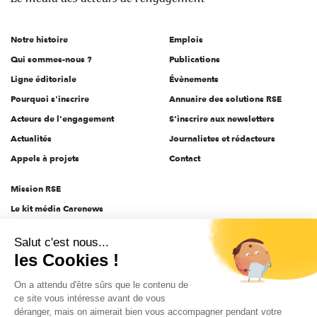
acteurs
de
Notre histoire
Emplois
l'engagement
Qui sommes-nous ?
Publications
Ligne éditoriale
Évènements
Pourquoi s'inscrire
Annuaire des solutions RSE
Acteurs de l'engagement
S'inscrire aux newsletters
Actualités
Journalistes et rédacteurs
Appels à projets
Contact
Mission RSE
Le kit média Carenews
Groupe AEF
Salut c'est nous...
AEF info
les Cookies !
Novethic
On a attendu d'être sûrs que le contenu de
PRODURABLE
ce site vous intéresse avant de vous
Inclusiv Day
déranger, mais on aimerait bien vous accompagner pendant votre