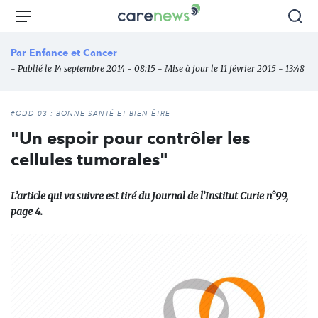
Aller
Carenews,
Menu
Rec
au
Le
contenu
média
Par
Enfance et Cancer
principal
des
- Publié le 14 septembre 2014 - 08:15 - Mise à jour le 11 février 2015 - 13:48
acteurs
de
l'engagement
#ODD 03 : BONNE SANTÉ ET BIEN-ÊTRE
"Un espoir pour contrôler les
cellules tumorales"
L’article qui va suivre est tiré du Journal de l’Institut Curie n°99,
page 4.