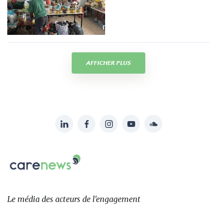
AFFICHER PLUS
LinkedIn
Facebook
Instagram
YouTube
Soundcloud
Suivez-
nous
Carenews,
sur:
Le
média
des
Le média
des acteurs
de l'engagement
acteurs