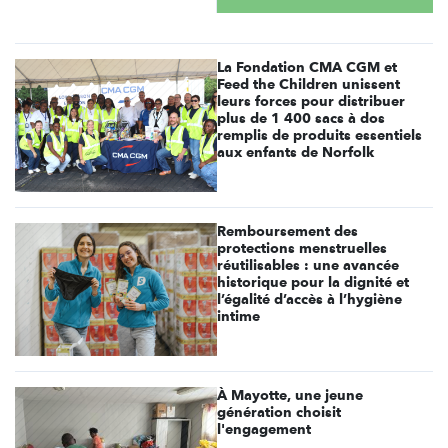
La Fondation CMA CGM et
Feed the Children unissent
leurs forces pour distribuer
plus de 1 400 sacs à dos
remplis de produits essentiels
aux enfants de Norfolk
Remboursement des
protections menstruelles
réutilisables : une avancée
historique pour la dignité et
l’égalité d’accès à l’hygiène
intime
À Mayotte, une jeune
génération choisit
l'engagement