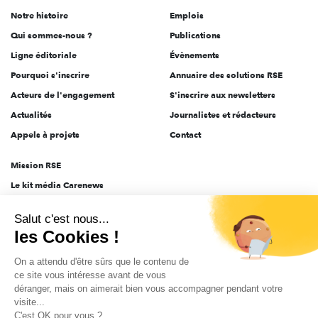
de
Notre histoire
Emplois
l'engagement
Qui sommes-nous ?
Publications
Ligne éditoriale
Évènements
Pourquoi s'inscrire
Annuaire des solutions RSE
Acteurs de l'engagement
S'inscrire aux newsletters
Actualités
Journalistes et rédacteurs
Appels à projets
Contact
Mission RSE
Le kit média Carenews
Groupe AEF
Salut c'est nous...
AEF info
les Cookies !
Novethic
On a attendu d'être sûrs que le contenu de
PRODURABLE
ce site vous intéresse avant de vous
Inclusiv Day
déranger, mais on aimerait bien vous accompagner pendant votre
visite...
C'est OK pour vous ?