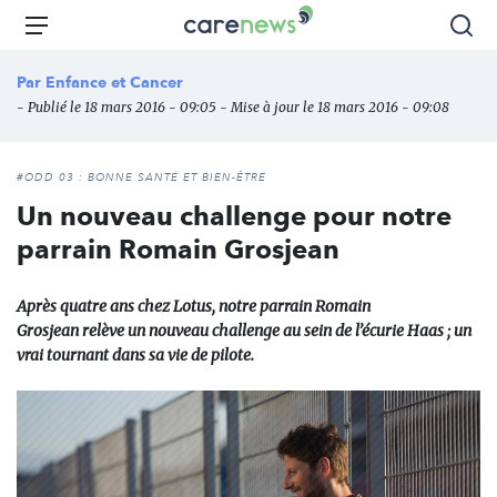
Aller
Carenews,
Menu
Rec
au
Le
contenu
média
Par
Enfance et Cancer
principal
des
- Publié le 18 mars 2016 - 09:05 - Mise à jour le 18 mars 2016 - 09:08
acteurs
de
l'engagement
#ODD 03 : BONNE SANTÉ ET BIEN-ÊTRE
Un nouveau challenge pour notre
parrain Romain Grosjean
Après quatre ans chez Lotus, notre parrain Romain
Grosjean relève un nouveau challenge au sein de l’écurie Haas ; un
vrai tournant dans sa vie de pilote.