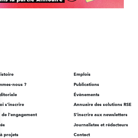
istoire
Emplois
mmes-nous ?
Publications
ditoriale
Évènements
i s'inscrire
Annuaire des solutions RSE
s de l'engagement
S'inscrire aux newsletters
tés
Journalistes et rédacteurs
à projets
Contact