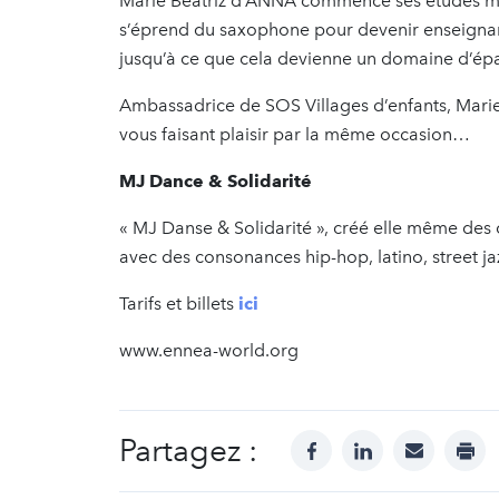
Marie Beatriz d’ANNA commence ses études musi
s’éprend du saxophone pour devenir enseignante
jusqu’à ce que cela devienne un domaine d’épa
Ambassadrice de SOS Villages d’enfants, Marie 
vous faisant plaisir par la même occasion…
MJ Dance & Solidarité
« MJ Danse & Solidarité », créé elle même des
avec des consonances hip-hop, latino, street j
Tarifs et billets
ici
www.ennea-world.org
Partagez :
facebook
linkedin
mail
prin