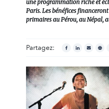
une programmation riche et écle
Paris. Les bénéfices financeront 
primaires au Pérou, au Népal, aux 
Partagez:
facebook
linkedin
mail
print