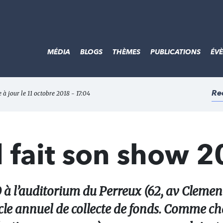
MÉDIA
BLOGS
THÈMES
PUBLICATIONS
ÉV
Re
e à jour le 11 octobre 2018 - 17:04
 fait son show 
 à l’auditorium du Perreux (62, av Clemen
acle annuel de collecte de fonds. Comme c