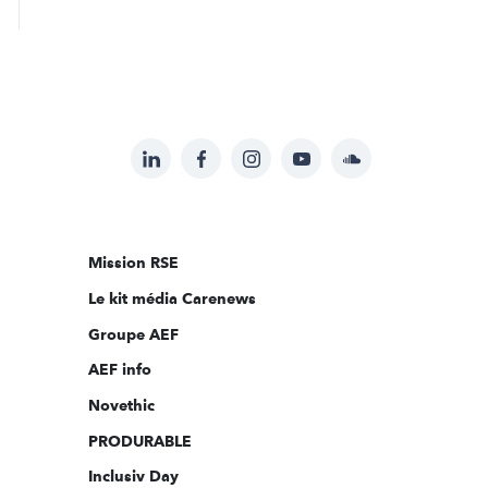
LinkedIn
Facebook
Instagram
YouTube
Soundcloud
Suivez-
nous
sur:
Mission RSE
Le kit média Carenews
Groupe AEF
AEF info
Novethic
PRODURABLE
Inclusiv Day