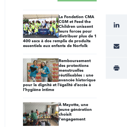
La Fondation CMA
CGM et Feed the
Children unissent
leurs forces pour
distribuer plus de 1
400 sacs à dos remplis de produits
essentiels aux enfants de Norfolk
Remboursement
des protections
menstruelles
réutilisables : une
avancée historique
pour la dignité et l’égalité d’accès à
l’hygiène intime
À Mayotte, une
jeune génération
choisit
l'engagement