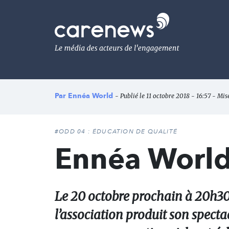
Aller
au
Carenews,
contenu
Le
principal
média
des
acteurs
de
l'engagement
Par
Ennéa World
- Publié le 11 octobre 2018 - 16:57 - Mis
#ODD 04 : ÉDUCATION DE QUALITÉ
Ennéa World
Le 20 octobre prochain à 20h30
l’association produit son spect