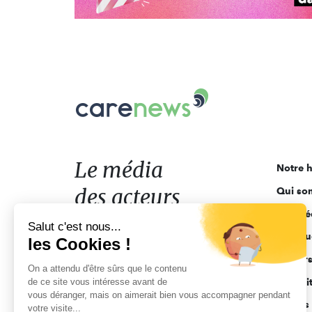
Carenews,
Le
média
des
acteurs
Le média
Notre h
de
des acteurs
Qui so
l'engagement
Ligne é
de l'engagement
Salut c'est nous...
Pourquo
les Cookies !
Acteur
On a attendu d'être sûrs que le contenu
de ce site vous intéresse avant de
Actuali
vous déranger, mais on aimerait bien vous accompagner pendant
Appels 
votre visite...