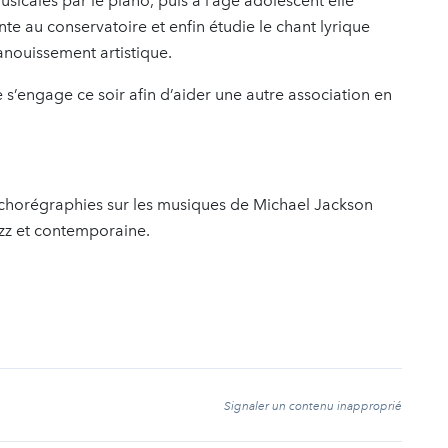
cales par le piano, puis à l’âge adolescent elle
 au conservatoire et enfin étudie le chant lyrique
nouissement artistique.
s’engage ce soir afin d’aider une autre association en
 chorégraphies sur les musiques de Michael Jackson
azz et contemporaine.
t
Signaler un contenu inapproprié